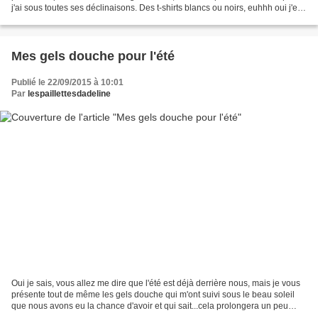
j'ai sous toutes ses déclinaisons. Des t-shirts blancs ou noirs, euhhh oui j'en
ai mais toujours avec des...
Mes gels douche pour l'été
Publié le 22/09/2015 à 10:01
Par
lespaillettesdadeline
Oui je sais, vous allez me dire que l'été est déjà derrière nous, mais je vous
présente tout de même les gels douche qui m'ont suivi sous le beau soleil
que nous avons eu la chance d'avoir et qui sait...cela prolongera un peu
cette belle saison... ;) Le...