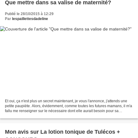
Que mettre dans sa valise de maternité?
Publié le 28/10/2015 à 12:29
Par
lespaillettesdadeline
Et oui, ça n'est plus un secret maintenant, je vous l'annonce, j'attends une
petite paupiète. Alors, évidemment, comme toutes les futures mamans, il m'a
fallu me renseigner sur le nécessaire dont elle aurait besoin pour sa
naissance. Pour le coup, je...
Mon avis sur La lotion tonique de Tulécos +