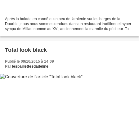
Après la balade en canoë et un peu de farniente sur les berges de la
Dourbie, nous nous sommes rendues dans un restaurant traditionnel hyper
sympa de Millau nommé au XVI, anciennement la marmite du pêcheur. Tout
d'abord, le cadre est majestueux, on comprend...
Total look black
Publié le 09/10/2015 à 14:09
Par
lespaillettesdadeline