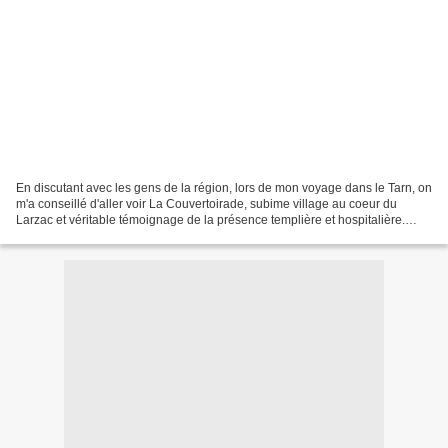
En discutant avec les gens de la région, lors de mon voyage dans le Tarn, on
m'a conseillé d'aller voir La Couvertoirade, subime village au coeur du
Larzac et véritable témoignage de la présence templière et hospitalière.
Voici un endroit où l'ordre des...