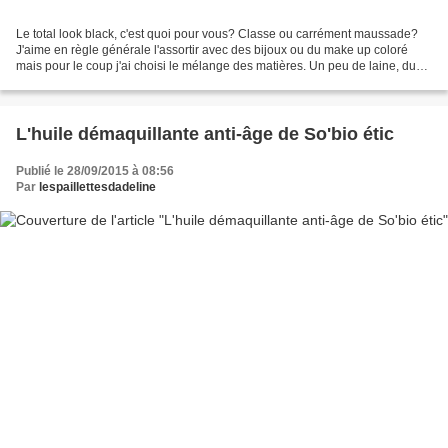
Le total look black, c'est quoi pour vous? Classe ou carrément maussade?
J'aime en règle générale l'assortir avec des bijoux ou du make up coloré
mais pour le coup j'ai choisi le mélange des matières. Un peu de laine, du
velours, du simili cuir et de...
L'huile démaquillante anti-âge de So'bio étic
Publié le 28/09/2015 à 08:56
Par
lespaillettesdadeline