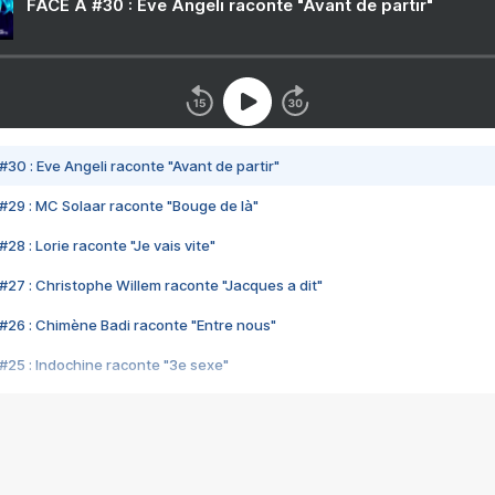
FACE A #30 : Eve Angeli raconte "Avant de partir"
#30 : Eve Angeli raconte "Avant de partir"
#29 : MC Solaar raconte "Bouge de là"
28 : Lorie raconte "Je vais vite"
#27 : Christophe Willem raconte "Jacques a dit"
#26 : Chimène Badi raconte "Entre nous"
#25 : Indochine raconte "3e sexe"
#24 : Zaho raconte "C'est chelou"
#23 : Patrick Bruel raconte "Au café des délices"
#22 : Kyo raconte "Le chemin"