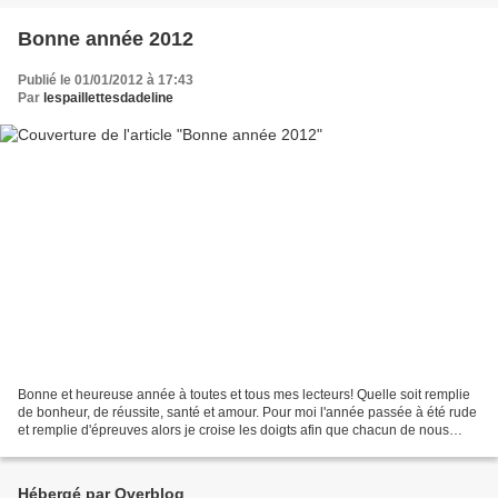
Bonne année 2012
Publié le 01/01/2012 à 17:43
Par
lespaillettesdadeline
Bonne et heureuse année à toutes et tous mes lecteurs! Quelle soit remplie
de bonheur, de réussite, santé et amour. Pour moi l'année passée à été rude
et remplie d'épreuves alors je croise les doigts afin que chacun de nous
atteigne ses buts et trouve...
Hébergé par Overblog