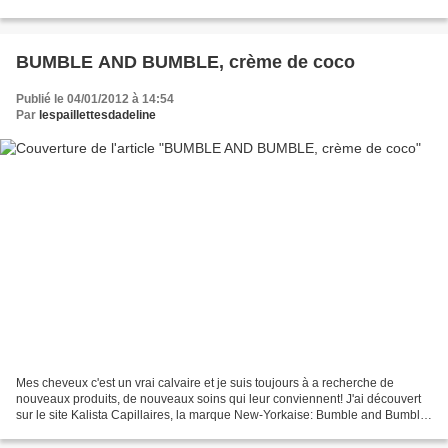
refont leur apparition pour la collection...
BUMBLE AND BUMBLE, crème de coco
Publié le 04/01/2012 à 14:54
Par
lespaillettesdadeline
Mes cheveux c'est un vrai calvaire et je suis toujours à a recherche de
nouveaux produits, de nouveaux soins qui leur conviennent! J'ai découvert
sur le site Kalista Capillaires, la marque New-Yorkaise: Bumble and Bumble.
Les packagings sont putot originaux,...