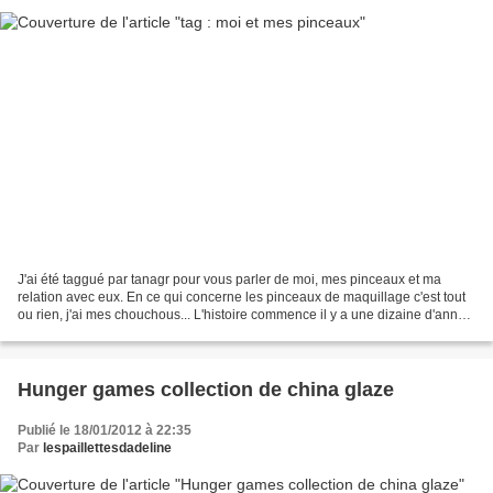
J'ai été taggué par tanagr pour vous parler de moi, mes pinceaux et ma
relation avec eux. En ce qui concerne les pinceaux de maquillage c'est tout
ou rien, j'ai mes chouchous... L'histoire commence il y a une dizaine d'année
ou pour Noël j'ai reçu un...
Hunger games collection de china glaze
Publié le 18/01/2012 à 22:35
Par
lespaillettesdadeline