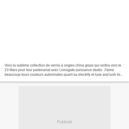
Voici la sublime collection de vernis à ongles china glaze qui sortira vers le
23 Mars pour leur partenariat avec Lionsgate puissance studio. J'aime
beaucoup leurs couleurs automnales quant au electrify et luxe and lush ils
ont l'air particulièrement...
Publicité