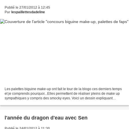
Publié le 27/01/2012 à 12:45
Par
lespaillettesdadeline
Les palettes biguine make-up ont fait le tour de la blogo ces derniers temps
et je comprends pourquoi...Elles permettent de réaliser pleins de make up
sympathiques y compris des smocky eyes. Voici un dessin expliquant
comment réaliser ce dernier : J'ai...
l'année du dragon d'eau avec Sen
Publié le 24/01/2012 à 11:30