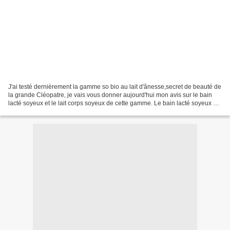
J'ai testé dernièrement la gamme so bio au lait d'ânesse,secret de beauté de
la grande Cléopatre, je vais vous donner aujourd'hui mon avis sur le bain
lacté soyeux et le lait corps soyeux de cette gamme. Le bain lacté soyeux se
présente dans un flacon...