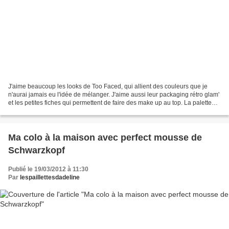
J'aime beaucoup les looks de Too Faced, qui allient des couleurs que je
n'aurai jamais eu l'idée de mélanger. J'aime aussi leur packaging rétro glam'
et les petites fiches qui permettent de faire des make up au top. La palette
pour l'été 2012 a de jolies...
Ma colo à la maison avec perfect mousse de
Schwarzkopf
Publié le 19/03/2012 à 11:30
Par
lespaillettesdadeline