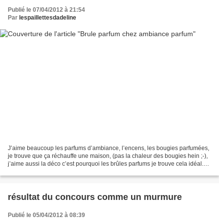
Publié le 07/04/2012 à 21:54
Par
lespaillettesdadeline
J’aime beaucoup les parfums d’ambiance, l’encens, les bougies parfumées,
je trouve que ça réchauffe une maison, (pas la chaleur des bougies hein ;-),
j’aime aussi la déco c’est pourquoi les brûles parfums je trouve cela idéal.
Ma maman a toujours eu à...
résultat du concours comme un murmure
Publié le 05/04/2012 à 08:39