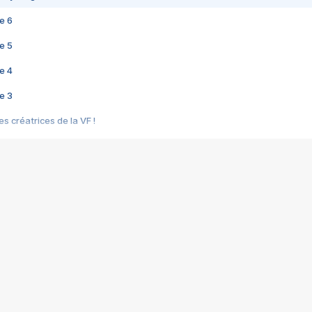
e 6
e 5
e 4
e 3
s créatrices de la VF !
e 2
e 1
e Mektoub My Love arrive enfin ! Rencontre avec Shaïn Boumedine et Sal
i : après Toni en famille
elle réalise le bouleversant Dites lui que je l'aime
ais ! Rencontre autour de Vie privée de Rebecca Zlotowski
 de Marguerite, Grave... Rencontre avec Ella Rumpf