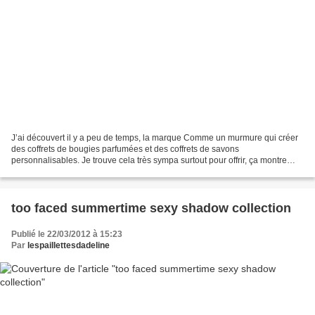
J’ai découvert il y a peu de temps, la marque Comme un murmure qui créer
des coffrets de bougies parfumées et des coffrets de savons
personnalisables. Je trouve cela très sympa surtout pour offrir, ça montre
qu’on a pris le temps de choisir un cadeau...
too faced summertime sexy shadow collection
Publié le 22/03/2012 à 15:23
Par
lespaillettesdadeline