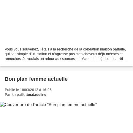
Vous vous souvenez, j’étais à la recherche de la coloration maison parfaite,
qui soit simple d’utilisation et n’agresse pas mes cheveux déjà méchés et
reméchés. Je voulais un retour aux sources, tel Manon hihi (adeline, arrête
tes mauvais jeux de mots…)...
Bon plan femme actuelle
Publié le 18/03/2012 à 16:05
Par
lespaillettesdadeline