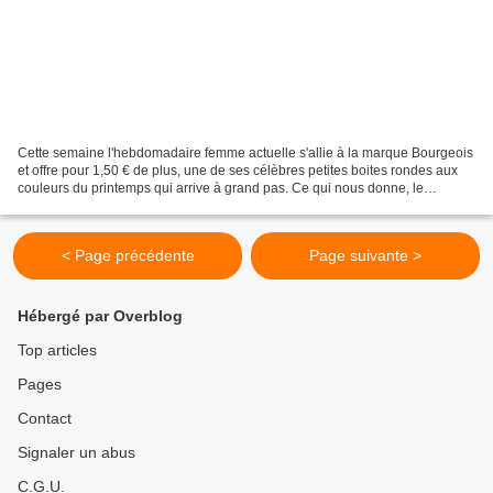
Cette semaine l'hebdomadaire femme actuelle s'allie à la marque Bourgeois
et offre pour 1,50 € de plus, une de ses célèbres petites boites rondes aux
couleurs du printemps qui arrive à grand pas. Ce qui nous donne, le
magazine + le fard à paupière pour...
< Page précédente
Page suivante >
Hébergé par Overblog
Top articles
Pages
Contact
Signaler un abus
C.G.U.