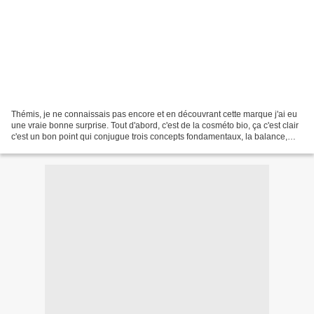
Thémis, je ne connaissais pas encore et en découvrant cette marque j'ai eu
une vraie bonne surprise. Tout d'abord, c'est de la cosméto bio, ça c'est clair
c'est un bon point qui conjugue trois concepts fondamentaux, la balance,
l'origine et la synergie....