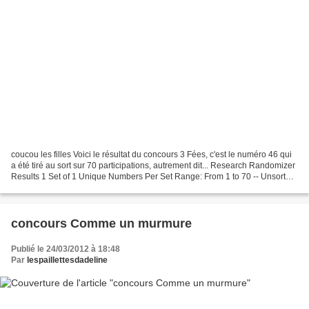
coucou les filles Voici le résultat du concours 3 Fées, c'est le numéro 46 qui
a été tiré au sort sur 70 participations, autrement dit... Research Randomizer
Results 1 Set of 1 Unique Numbers Per Set Range: From 1 to 70 -- Unsorted
Set #1: 46 C'est donc...
concours Comme un murmure
Publié le 24/03/2012 à 18:48
Par
lespaillettesdadeline