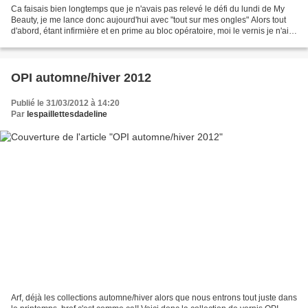
Ca faisais bien longtemps que je n'avais pas relevé le défi du lundi de My
Beauty, je me lance donc aujourd'hui avec "tout sur mes ongles" Alors tout
d'abord, étant infirmière et en prime au bloc opératoire, moi le vernis je n'ai
pas le droit d'en porter...
OPI automne/hiver 2012
Publié le 31/03/2012 à 14:20
Par
lespaillettesdadeline
Arf, déjà les collections automne/hiver alors que nous entrons tout juste dans