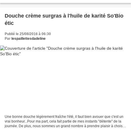
(alors qu'elle n'en a...
Douche crème surgras à l'huile de karité So'Bio
étic
Publié le 25/08/2016 à 06:30
Par
lespaillettesdadeline
Une bonne douche légèrement fraîche l'été, il faut bien avouer que c'est un
vrai bonheur...Pour ma part, cela fait partie de mes instants "détente" de la
journée. De plus, nous sommes un grand nombre à prendre plaisir à choisir
nos gels douche dans les...