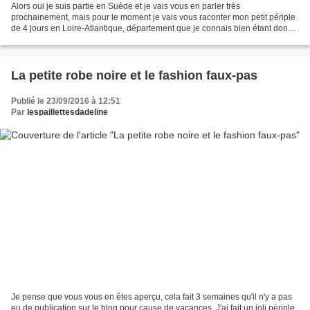
Alors oui je suis partie en Suède et je vais vous en parler très
prochainement, mais pour le moment je vais vous raconter mon petit périple
de 4 jours en Loire-Atlantique, département que je connais bien étant donné
que j'y ai passé un grand nombre de...
La petite robe noire et le fashion faux-pas
Publié le 23/09/2016 à 12:51
Par
lespaillettesdadeline
Je pense que vous vous en êtes aperçu, cela fait 3 semaines qu'il n'y a pas
eu de publication sur le blog pour cause de vacances. J'ai fait un joli périple