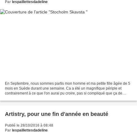
Par
lespaillettesdadeline
En Septembre, nous sommes partis mon homme et ma petite fille âgée de 5
mois en Suède durant une semaine. Ca a été un magnifique périple et
contrairement à ce que l'on aurai pu croire, pas si compliqué que ça de
voyager avec un bébé en bas âge. Nous avons...
Artistry, pour une fin d'année en beauté
Publié le 28/10/2016 à 08:48
Par
lespaillettesdadeline