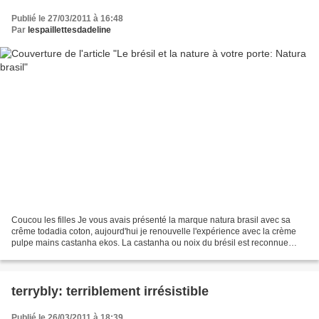
Publié le 27/03/2011 à 16:48
Par
lespaillettesdadeline
Coucou les filles Je vous avais présenté la marque natura brasil avec sa
crême todadia coton, aujourd'hui je renouvelle l'expérience avec la crème
pulpe mains castanha ekos. La castanha ou noix du brésil est reconnue
pour ses propriétés nutritives extrêmes,...
terrybly: terriblement irrésistible
Publié le 26/03/2011 à 18:39