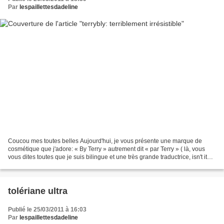
Par
lespaillettesdadeline
Coucou mes toutes belles Aujourd'hui, je vous présente une marque de
cosmétique que j'adore: « By Terry » autrement dit « par Terry » ( là, vous
vous dites toutes que je suis bilingue et une très grande traductrice, isn't it?)
Vous avez surement toutes...
tolériane ultra
Publié le 25/03/2011 à 16:03
Par
lespaillettesdadeline