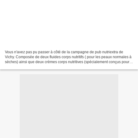
Vous n'avez pas pu passer à côté de la campagne de pub nutriextra de
Vichy. Composée de deux fluides corps nutritifs ( pour les peaux normales à
sèches) ainsi que deux crèmes corps nutritives (spécialement conçus pour
les peaux sèches à très sèches)....