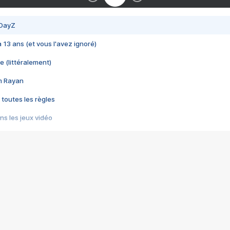
 DayZ
 a 13 ans (et vous l'avez ignoré)
e (littéralement)
im Rayan
 toutes les règles
s les jeux vidéo
us choquant de Rockstar ? - Le scandale BULLY
e plus moche de Steam
du RÊVE tourne au CAUCHEMAR
pendant 8 heures
it… à tort
umiliés par un jeu vidéo