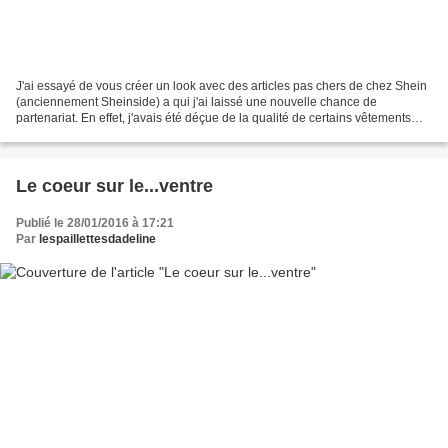
J'ai essayé de vous créer un look avec des articles pas chers de chez Shein
(anciennement Sheinside) a qui j'ai laissé une nouvelle chance de
partenariat. En effet, j'avais été déçue de la qualité de certains vêtements
alors que d'autres en coton on super...
Le coeur sur le...ventre
Publié le 28/01/2016 à 17:21
Par
lespaillettesdadeline