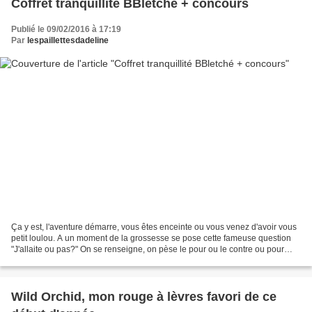
Coffret tranquillité BBletché + concours
Publié le 09/02/2016 à 17:19
Par
lespaillettesdadeline
Ça y est, l'aventure démarre, vous êtes enceinte ou vous venez d'avoir vous
petit loulou. A un moment de la grossesse se pose cette fameuse question
"J'allaite ou pas?" On se renseigne, on pèse le pour ou le contre ou pour
certaines d'entre nous, c'est...
Wild Orchid, mon rouge à lèvres favori de ce