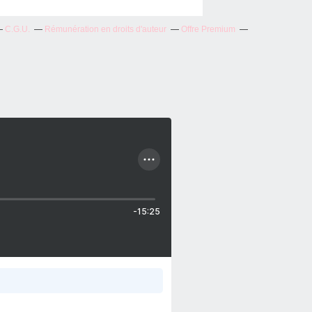
C.G.U.
Rémunération en droits d'auteur
Offre Premium
-15:25