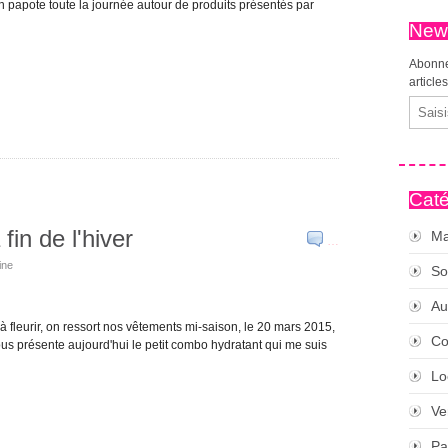
n papote toute la journée autour de produits présentés par
News
Abonne
article
Email
Caté
in de l'hiver
Ma
…
ine
So
Au
t à fleurir, on ressort nos vêtements mi-saison, le 20 mars 2015,
Co
vous présente aujourd'hui le petit combo hydratant qui me suis
Lo
Ve
Pa