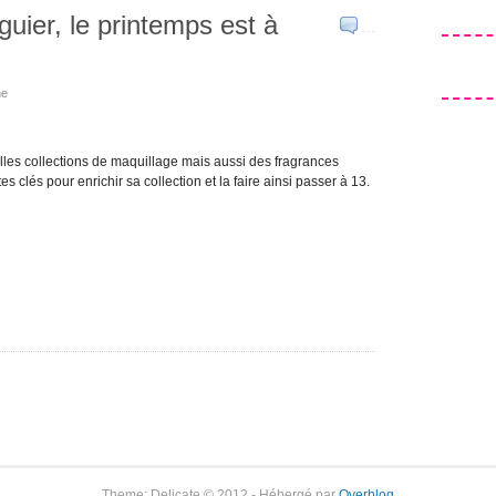
iguier, le printemps est à
…
ne
lles collections de maquillage mais aussi des fragrances
tes clés pour enrichir sa collection et la faire ainsi passer à 13.
Theme: Delicate © 2012 - Hébergé par
Overblog