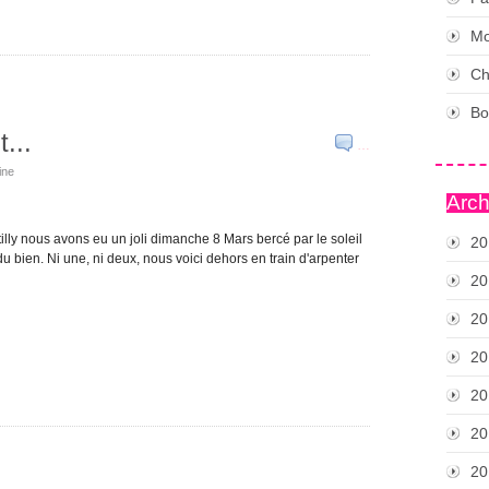
Mo
Ch
Bo
...
…
ine
Arch
illy nous avons eu un joli dimanche 8 Mars bercé par le soleil
20
 du bien. Ni une, ni deux, nous voici dehors en train d'arpenter
20
20
20
20
20
20