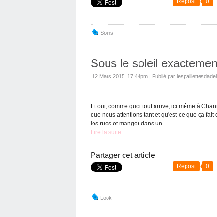
Repost
0
Soins
Sous le soleil exactement
12 Mars 2015, 17:44pm
|
Publié par lespaillettesdadel
Et oui, comme quoi tout arrive, ici même à Chant
que nous attentions tant et qu'est-ce que ça fait
les rues et manger dans un...
Lire la suite
Partager cet article
Repost
0
Look