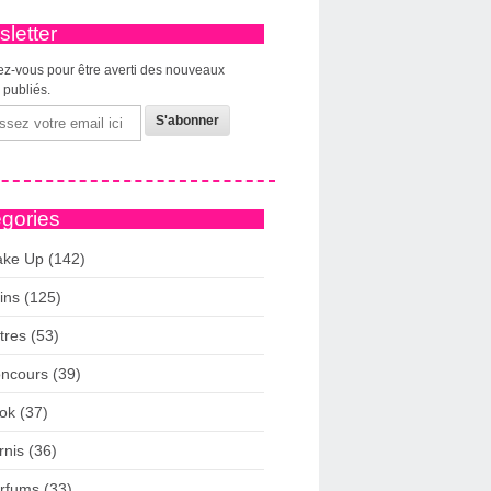
letter
z-vous pour être averti des nouveaux
s publiés.
gories
ke Up (142)
ins (125)
tres (53)
ncours (39)
ok (37)
rnis (36)
rfums (33)