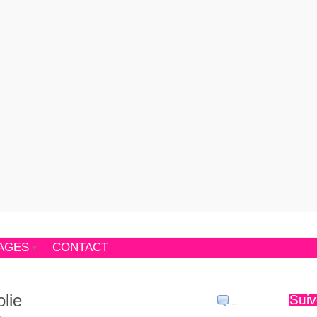
AGES
CONTACT
lie
Suiv
…