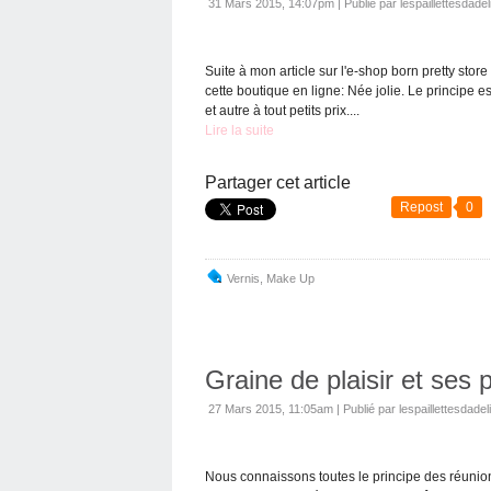
31 Mars 2015, 14:07pm
|
Publié par lespaillettesdadel
Suite à mon article sur l'e-shop born pretty stor
cette boutique en ligne: Née jolie. Le principe
et autre à tout petits prix....
Lire la suite
Partager cet article
Repost
0
Vernis
,
Make Up
Graine de plaisir et ses 
27 Mars 2015, 11:05am
|
Publié par lespaillettesdadel
Nous connaissons toutes le principe des réunions 