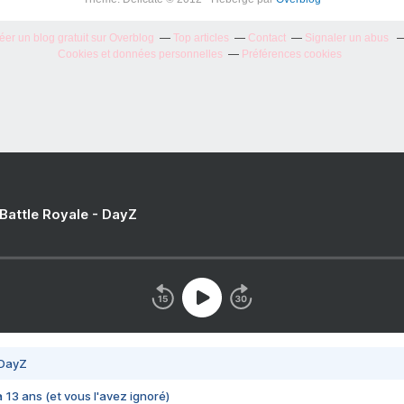
éer un blog gratuit sur Overblog
Top articles
Contact
Signaler un abus
Cookies et données personnelles
Préférences cookies
 Battle Royale - DayZ
 DayZ
 a 13 ans (et vous l'avez ignoré)