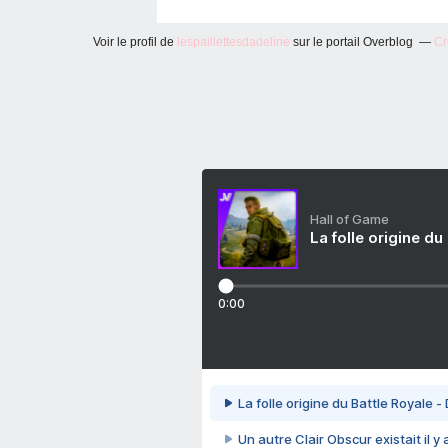
Voir le profil de
lespaillettesdadeline
sur le portail Overblog
Cr
Hall of Game
La folle origine du
0:00
La folle origine du Battle Royale -
Un autre Clair Obscur existait il y