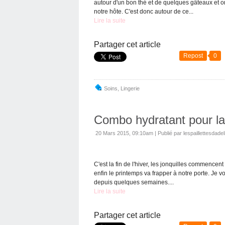
autour d'un bon thé et de quelques gâteaux et o
notre hôte. C'est donc autour de ce...
Lire la suite
Partager cet article
Repost
0
Soins
,
Lingerie
Combo hydratant pour la f
20 Mars 2015, 09:10am
|
Publié par lespaillettesdadel
C'est la fin de l'hiver, les jonquilles commencen
enfin le printemps va frapper à notre porte. Je 
depuis quelques semaines....
Lire la suite
Partager cet article