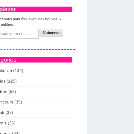
letter
z-vous pour être averti des nouveaux
s publiés.
gories
ke Up (142)
ins (125)
tres (53)
ncours (39)
ok (37)
rnis (36)
rfums (33)