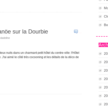
Mo
Ch
Bo
anöe sur la Dourbie
…
sdadeline
Arch
ux nuits dans un charmant petit hôtel du centre-ville: l'Hôtel
20
. J'ai aimé le côté très cocooning et les détails de la déco de
20
20
20
20
20
20