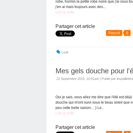
robe, hormis la petite robe noire que j'ai sous t
j'en ai mais toujours avec des...
Lire la suite
Partager cet article
Repost
0
Look
Mes gels douche pour l'
22 Septembre 2015, 10:01am
|
Publié par lespaillette
Oui je sais, vous allez me dire que l'été est déj
douche qui m'ont suivi sous le beau soleil que n
peu cette belle saison... ;) Le...
Lire la suite
Partager cet article