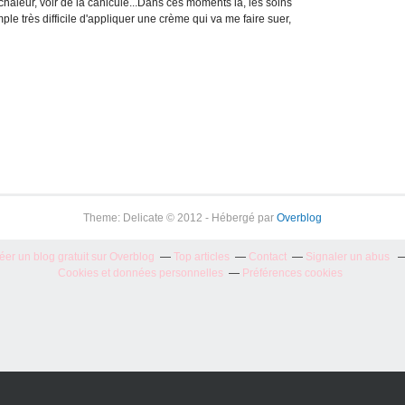
 chaleur, voir de la canicule...Dans ces moments là, les soins
mple très difficile d'appliquer une crème qui va me faire suer,
Theme: Delicate © 2012 - Hébergé par
Overblog
éer un blog gratuit sur Overblog
Top articles
Contact
Signaler un abus
Cookies et données personnelles
Préférences cookies