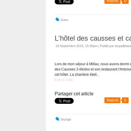
Repost
0
Soins
L'hôtel des causses et c
18 Septembre 2015, 15:38pm
|
Publié par lespaillette
Lors de mon séjour à Millau, nous avons dormi de
des Causses 3 étoiles et son restaurant l'Ardoise
cet hôtel. La chambre était...
Lire la suite
Partager cet article
Repost
0
Voyage