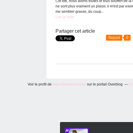
Cet été, nous avons toutes et tous souffert de la
ne sont plus vraiment un plaisir, il m'est par exe
me sembler grasse, du coup...
Lire la suite
Partager cet article
Repost
0
Voir le profil de
lespaillettesdadeline
sur le portail Overblog
Cr