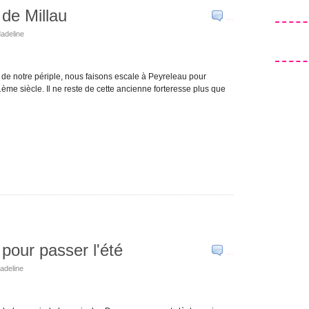
de Millau
…
dadeline
e de notre périple, nous faisons escale à Peyreleau pour
ème siècle. Il ne reste de cette ancienne forteresse plus que
pour passer l'été
…
dadeline