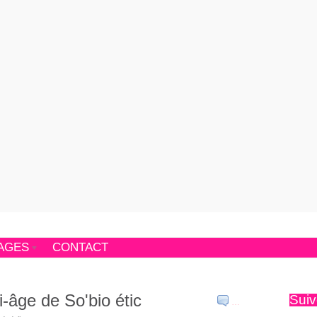
AGES
CONTACT
i-âge de So'bio étic
Suiv
…