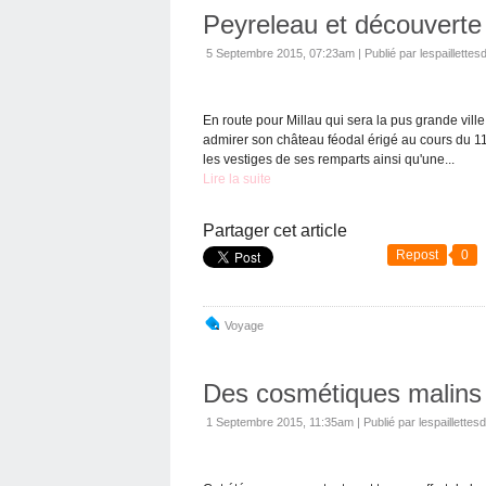
Peyreleau et découverte 
5 Septembre 2015, 07:23am
|
Publié par lespaillettes
En route pour Millau qui sera la pus grande vill
admirer son château féodal érigé au cours du 11
les vestiges de ses remparts ainsi qu'une...
Lire la suite
Partager cet article
Repost
0
Voyage
Des cosmétiques malins 
1 Septembre 2015, 11:35am
|
Publié par lespaillettes