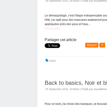
28 Septembre 2015, 08:56am
|
Publié par lespaillette
Le démaquillage, c'est l'étape indispensable av
l'été, j'ai opté pour des mascaras waterproof pou
appliquées près des yeux et l'eau...
Lire la suite
Partager cet article
Repost
0
Soins
Back to basics, Noir et b
25 Septembre 2015, 10:00am
|
Publié par lespaillette
Pour ce look, j'ai choisi des basiques, je trouv