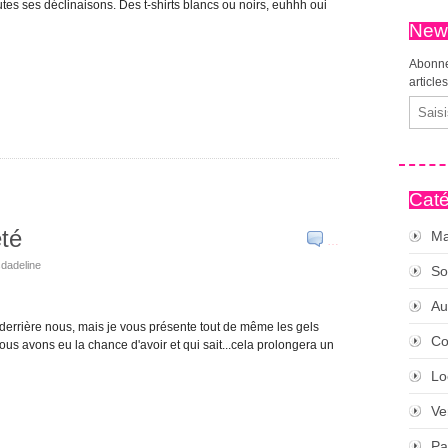
outes ses déclinaisons. Des t-shirts blancs ou noirs, euhhh oui
News
Abonne
article
Email
Caté
été
Ma
…
sdadeline
So
Au
à derrière nous, mais je vous présente tout de même les gels
Co
ous avons eu la chance d'avoir et qui sait...cela prolongera un
Lo
Ve
Pa