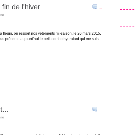
in de l'hiver
…
ine
t à fleurir, on ressort nos vêtements mi-saison, le 20 mars 2015,
vous présente aujourd'hui le petit combo hydratant qui me suis
...
…
ine