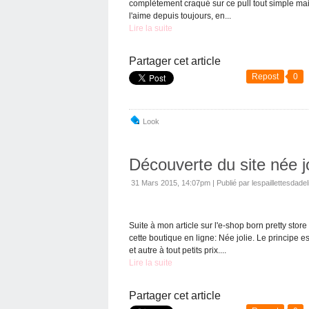
complètement craqué sur ce pull tout simple mais
l'aime depuis toujours, en...
Lire la suite
Partager cet article
Repost
0
Look
Découverte du site née jo
31 Mars 2015, 14:07pm
|
Publié par lespaillettesdadel
Suite à mon article sur l'e-shop born pretty stor
cette boutique en ligne: Née jolie. Le principe
et autre à tout petits prix....
Lire la suite
Partager cet article