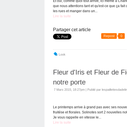
Et oui, comme quoi tout arrive, ici même à Chant
que nous attentions tant et qu'est-ce que ça fait
les rues et manger dans un...
Lire la suite
Partager cet article
Repost
0
Look
Fleur d'Iris et Fleur de F
notre porte
7 Mars 2015, 18:27pm
|
Publié par lespaillettesdadeli
Le printemps arrive à grand pas avec ses nouve
fruitése et florales. Solinotes sort 2 nouvelles no
Je vous rappelle en vitesse le...
Lire la suite