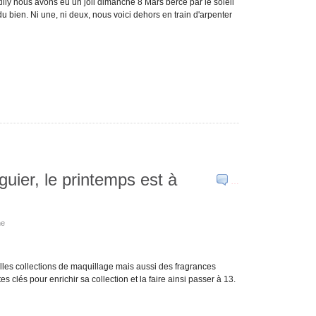
illy nous avons eu un joli dimanche 8 Mars bercé par le soleil
 du bien. Ni une, ni deux, nous voici dehors en train d'arpenter
iguier, le printemps est à
…
ne
lles collections de maquillage mais aussi des fragrances
tes clés pour enrichir sa collection et la faire ainsi passer à 13.