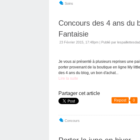
Soins
Concours des 4 ans du bl
Fantaisie
23 Février 2015, 17:48pm
|
Publié par lespaillettesda
Je vous ai présenté à plusieurs reprises une pa
porter provenant de la boutique en ligne My littl
des 4 ans du blog, un bon d'achat...
Lire la suite
Partager cet article
Repost
0
Concours