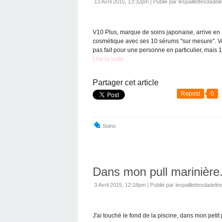
13 Avril 2015, 13:32pm
|
Publié par lespaillettesdadeli
V10 Plus, marque de soins japonaise, arrive en 
cosmétique avec ses 10 sérums "sur mesure". V
pas fait pour une personne en particulier, mais 1
Lire la suite
Partager cet article
Repost
0
Soins
Dans mon pull marinière.
3 Avril 2015, 12:18pm
|
Publié par lespaillettesdadelin
J'ai touché le fond de la piscine, dans mon petit pu