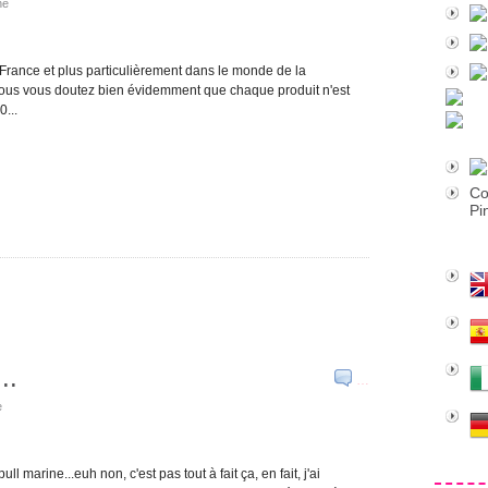
ne
France et plus particulièrement dans le monde de la
ous vous doutez bien évidemment que chaque produit n'est
0...
Co
Pi
..
…
e
ll marine...euh non, c'est pas tout à fait ça, en fait, j'ai