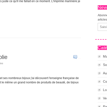
 juste ce qu'il me fallait en ce moment. L'imprimé marinière je
News
Abonne
article
Email
Caté
lie
Ma
…
ine
So
Au
e et ses nombreux bijoux j'ai découvert l'enseigne française de
Co
 est le même un grand nombre de produits de beauté, de bijoux
Lo
Ve
Pa