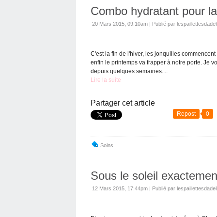
Combo hydratant pour la f
20 Mars 2015, 09:10am
|
Publié par lespaillettesdadel
C'est la fin de l'hiver, les jonquilles commencen
enfin le printemps va frapper à notre porte. Je 
depuis quelques semaines....
Lire la suite
Partager cet article
Repost
0
Soins
Sous le soleil exactement
12 Mars 2015, 17:44pm
|
Publié par lespaillettesdadel