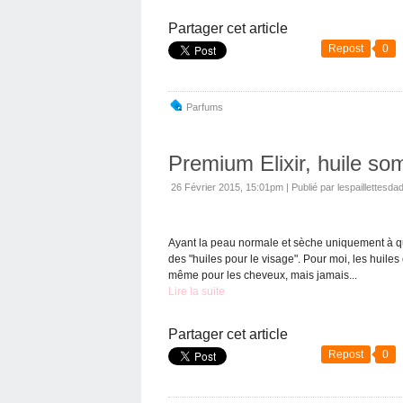
Partager cet article
Repost
0
Parfums
Premium Elixir, huile so
26 Février 2015, 15:01pm
|
Publié par lespaillettesda
Ayant la peau normale et sèche uniquement à qu
des "huiles pour le visage". Pour moi, les huiles
même pour les cheveux, mais jamais...
Lire la suite
Partager cet article
Repost
0