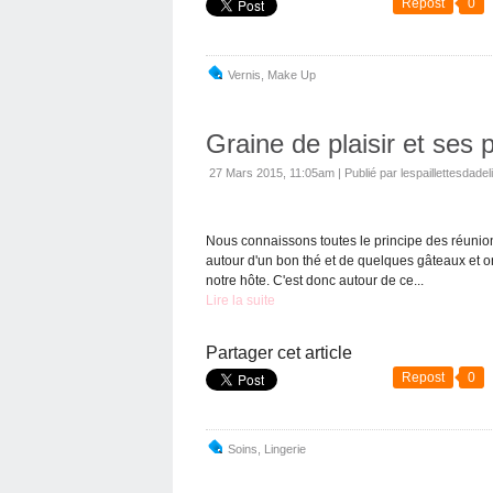
Repost
0
Vernis
,
Make Up
Graine de plaisir et ses 
27 Mars 2015, 11:05am
|
Publié par lespaillettesdadel
Nous connaissons toutes le principe des réunions 
autour d'un bon thé et de quelques gâteaux et o
notre hôte. C'est donc autour de ce...
Lire la suite
Partager cet article
Repost
0
Soins
,
Lingerie