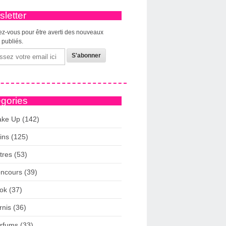
letter
z-vous pour être averti des nouveaux
s publiés.
gories
ke Up (142)
ins (125)
tres (53)
ncours (39)
ok (37)
rnis (36)
rfums (33)