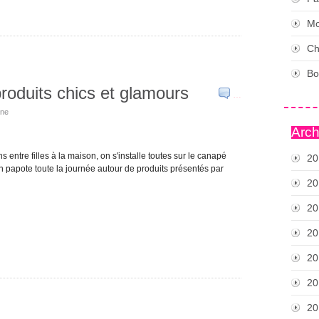
Mo
Ch
Bo
produits chics et glamours
…
ine
Arch
entre filles à la maison, on s'installe toutes sur le canapé
20
n papote toute la journée autour de produits présentés par
20
20
20
20
20
20