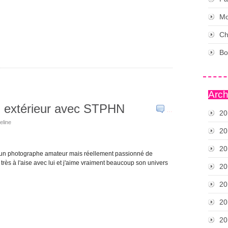
Mo
Ch
Bo
Arch
n extérieur avec STPHN
…
20
eline
20
20
ec un photographe amateur mais réellement passionné de
très à l'aise avec lui et j'aime vraiment beaucoup son univers
20
20
20
20