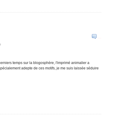
…
e
s derniers temps sur la blogosphère, l'imprimé animalier a
spécialement adepte de ces motifs, je me suis laissée séduire