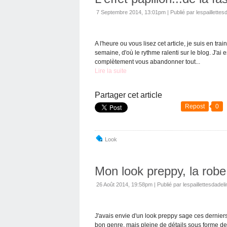
7 Septembre 2014, 13:01pm
|
Publié par lespaillettes
A l'heure ou vous lisez cet article, je suis en tr
semaine, d'où le rythme ralenti sur le blog. J'a
complètement vous abandonner tout...
Lire la suite
Partager cet article
Repost
0
Look
Mon look preppy, la robe
26 Août 2014, 19:58pm
|
Publié par lespaillettesdadeli
J'avais envie d'un look preppy sage ces dernier
bon genre, mais pleine de détails sous forme de