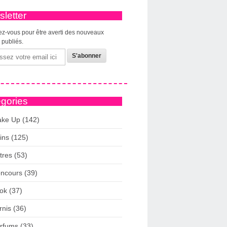
letter
z-vous pour être averti des nouveaux
s publiés.
gories
ke Up (142)
ins (125)
tres (53)
ncours (39)
ok (37)
rnis (36)
rfums (33)