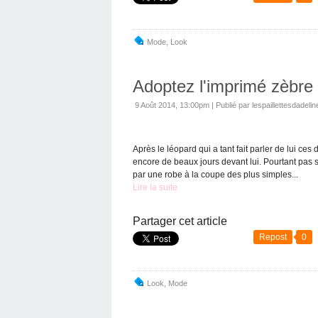
Mode
,
Look
Adoptez l'imprimé zèbre
9 Août 2014, 13:00pm
|
Publié par lespaillettesdadelin
Après le léopard qui a tant fait parler de lui ce
encore de beaux jours devant lui. Pourtant pas 
par une robe à la coupe des plus simples...
Lire la suite
Partager cet article
Repost
0
Look
,
Mode