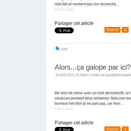
cela fait un moment que j'en recherche...
Lire la suite
Partager cet article
Repost
0
Look
Alors...ça galope par ici?
12 Août 2014, 15:00pm
|
Publié par lespaillettesdadeli
Me voici de retour avec un look décontracté, un l
vacances pendant deux semaines. Mais non les fi
bonheur hihi Bon je ne pars pas, car mon...
Lire la suite
Partager cet article
Repost
0