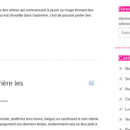
News
lles des arbres qui commencent à jaunir ou rougir formant des
i est chouette dans l'automne, c'est de pouvoir porter des
Abonne
article
Email
Caté
Ma
So
ière les
…
Au
Co
adeline
Lo
e mode, plutôt les tons bruns, beiges ou carrément le noir même
Ve
 changement ces derniers temps, évidemment cela se fera petit à
Pa