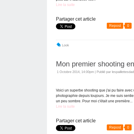
Lire la suite
Partager cet article
Repost
0
Look
Mon premier shooting e
1 Octobre 2014, 14:00pm
|
Publié par lespaillettesdad
Voici un superbe shooting que j'ai pu faire av
photographie depuis toujours. Je me suis sentie 
un peu sombre. Pour moi c'était une première...
Lire la suite
Partager cet article
Repost
0