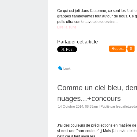
Ce qui est joli dans l'automne, ce sont les feui
grappes flamboyantes tout autour de nous. Ce qu
pulls ultra confort avec des dessins...
Lire la suite
Partager cet article
Repost
0
Look
Comme un ciel bleu, derr
nuages...+concours
14 Octobre 2014, 08:53am
|
Publié par lespaillettesd
J'ai des couleurs de prédilections en matière d
si c'est une "non-couleur" ;) Mais j'ai envie de
petit car il faut avoir les...