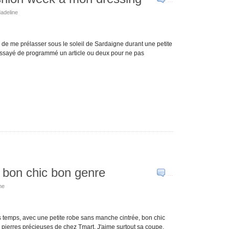
…
dadeline
ain de me prélasser sous le soleil de Sardaigne durant une petite
i essayé de programmé un article ou deux pour ne pas
 bon chic bon genre
…
ne
s temps, avec une petite robe sans manche cintrée, bon chic
 pierres précieuses de chez Tmart. J'aime surtout sa coupe,