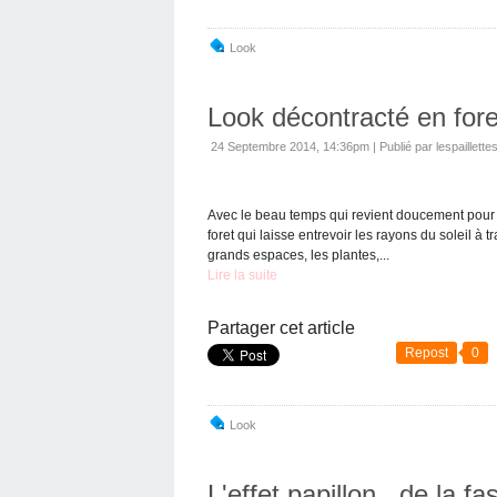
Look
Look décontracté en fore
24 Septembre 2014, 14:36pm
|
Publié par lespaillette
Avec le beau temps qui revient doucement pour 
foret qui laisse entrevoir les rayons du soleil à t
grands espaces, les plantes,...
Lire la suite
Partager cet article
Repost
0
Look
L'effet papillon...de la 