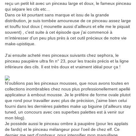
reçu un petit kit avec un pinceau large et doux, le fameux pinceau
qui sépare les cils etc...
Dans ce kit pourtant sans marque et issu de la grande
distribution, je suis tombée amoureuse de ce pinceau assez large
et touffu tout doux ( mounette aussi d'ailleurs et elle me le piquait
souvent) , c'est suite à cet épisode que j'ai commencé à
m'intéresser d'un peu plus près à cet outil précieux de notre vie
make-upistique.
J'ai ensuite acheté mes pinceaux suivants chez sephora, le
pinceau paupière ultra fin n° 23, pour les tracés précis et la ligne
inférieure des cils. Il est très doux et vraiment idéal pour ça !
N'oublions pas les pinceaux mousses, que nous avons toutes en
collections inombrables chez nous plus professionellement apellé
applicateur à embout mousse. Je le préfère de forme ovale plutot
que rond pour travailler avec plus de précision, j'aime bien celui
fourni dans les dernières palettes make up biguine (d'ailleurs stay
tuned, un concours avec ces superbes palettes est à venir sur
mon blog).
Je possède aussi le pinceau ombre à paupière (pour les applats
de fards) et le pinceau mélangeur pour l'oeil de chez elf. Ce
dernier me sert d'ombreur, pour intensifier mon maquillage,