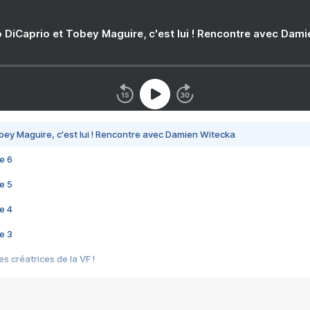
 DiCaprio et Tobey Maguire, c'est lui ! Rencontre avec Dam
bey Maguire, c'est lui ! Rencontre avec Damien Witecka
e 6
e 5
e 4
e 3
s créatrices de la VF !
e 2
e 1