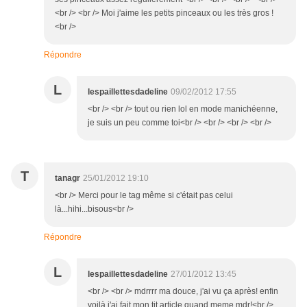
<br /> <br /> Moi j'aime les petits pinceaux ou les très gros !
<br />
Répondre
L
lespaillettesdadeline
09/02/2012 17:55
<br /> <br /> tout ou rien lol en mode manichéenne,
je suis un peu comme toi<br /> <br /> <br /> <br />
T
tanagr
25/01/2012 19:10
<br /> Merci pour le tag même si c'était pas celui
là...hihi...bisous<br />
Répondre
L
lespaillettesdadeline
27/01/2012 13:45
<br /> <br /> mdrrrr ma douce, j'ai vu ça après! enfin
voilà j'ai fait mon tit article quand meme mdr!<br />