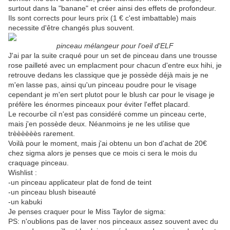
surtout dans la "banane" et créer ainsi des effets de profondeur.
Ils sont corrects pour leurs prix (1 € c'est imbattable) mais
necessite d'être changés plus souvent.
pinceau mélangeur pour l'oeil d'ELF
J'ai par la suite craqué pour un set de pinceau dans une trousse
rose pailleté avec un emplacment pour chacun d'entre eux hihi, je
retrouve dedans les classique que je possède déjà mais je ne
m'en lasse pas, ainsi qu'un pinceau poudre pour le visage
cependant je m'en sert plutot pour le blush car pour le visage je
préfère les énormes pinceaux pour éviter l'effet placard.
Le recourbe cil n'est pas considéré comme un pinceau certe,
mais j'en possède deux. Néanmoins je ne les utilise que
trèèèèèès rarement.
Voilà pour le moment, mais j'ai obtenu un bon d'achat de 20€
chez sigma alors je penses que ce mois ci sera le mois du
craquage pinceau.
Wishlist :
-un pinceau applicateur plat de fond de teint
-un pinceau blush biseauté
-un kabuki
Je penses craquer pour le Miss Taylor de sigma:
PS: n'oublions pas de laver nos pinceaux assez souvent avec du