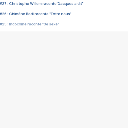
#27 : Christophe Willem raconte "Jacques a dit"
#26 : Chimène Badi raconte "Entre nous"
#25 : Indochine raconte "3e sexe"
#24 : Zaho raconte "C'est chelou"
#23 : Patrick Bruel raconte "Au café des délices"
#22 : Kyo raconte "Le chemin"
#21 : Nolwenn Leroy raconte "Cassé"
#20 : Patrick Hernandez raconte "Born to be alive"
#19 : Lorie raconte "Près de moi"
#18 : Michael Jones raconte "A nos actes manqués" (avec Jean-Jacque
#17 : Khaled raconte "Aïcha"
#16 : Corneille raconte "Parce qu'on vient de loin"
#15 : Indochine raconte "L'aventurier"