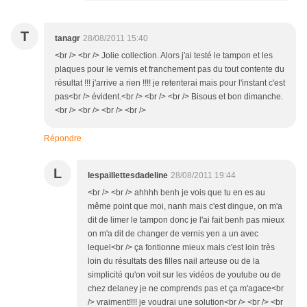
T
tanagr
28/08/2011 15:40
<br /> <br /> Jolie collection. Alors j'ai testé le tampon et les
plaques pour le vernis et franchement pas du tout contente du
résultat !!! j'arrive a rien !!!! je retenterai mais pour l'instant c'est
pas<br /> évident.<br /> <br /> <br /> Bisous et bon dimanche.
<br /> <br /> <br /> <br />
Répondre
L
lespaillettesdadeline
28/08/2011 19:44
<br /> <br /> ahhhh benh je vois que tu en es au
même point que moi, nanh mais c'est dingue, on m'a
dit de limer le tampon donc je l'ai fait benh pas mieux
on m'a dit de changer de vernis yen a un avec
lequel<br /> ça fontionne mieux mais c'est loin très
loin du résultats des filles nail arteuse ou de la
simplicité qu'on voit sur les vidéos de youtube ou de
chez delaney je ne comprends pas et ça m'agace<br
/> vraiment!!!! je voudrai une solution<br /> <br /> <br