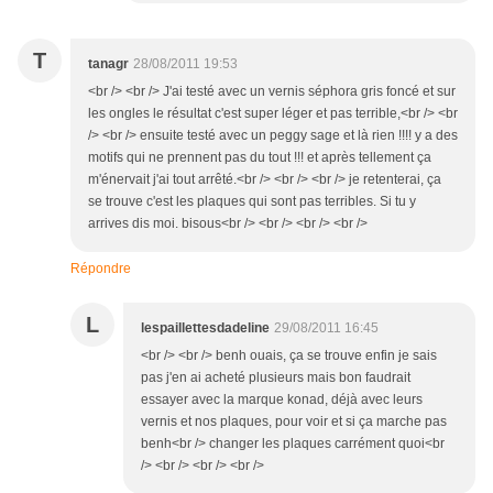
T
tanagr
28/08/2011 19:53
<br /> <br /> J'ai testé avec un vernis séphora gris foncé et sur
les ongles le résultat c'est super léger et pas terrible,<br /> <br
/> <br /> ensuite testé avec un peggy sage et là rien !!!! y a des
motifs qui ne prennent pas du tout !!! et après tellement ça
m'énervait j'ai tout arrêté.<br /> <br /> <br /> je retenterai, ça
se trouve c'est les plaques qui sont pas terribles. Si tu y
arrives dis moi. bisous<br /> <br /> <br /> <br />
Répondre
L
lespaillettesdadeline
29/08/2011 16:45
<br /> <br /> benh ouais, ça se trouve enfin je sais
pas j'en ai acheté plusieurs mais bon faudrait
essayer avec la marque konad, déjà avec leurs
vernis et nos plaques, pour voir et si ça marche pas
benh<br /> changer les plaques carrément quoi<br
/> <br /> <br /> <br />