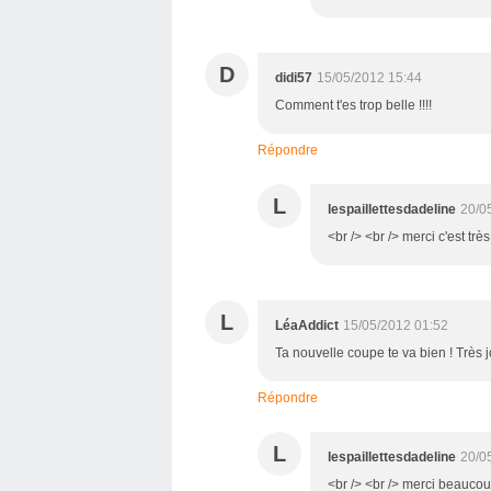
D
didi57
15/05/2012 15:44
Comment t'es trop belle !!!!
Répondre
L
lespaillettesdadeline
20/0
<br /> <br /> merci c'est très
L
LéaAddict
15/05/2012 01:52
Ta nouvelle coupe te va bien ! Très jo
Répondre
L
lespaillettesdadeline
20/0
<br /> <br /> merci beaucoup