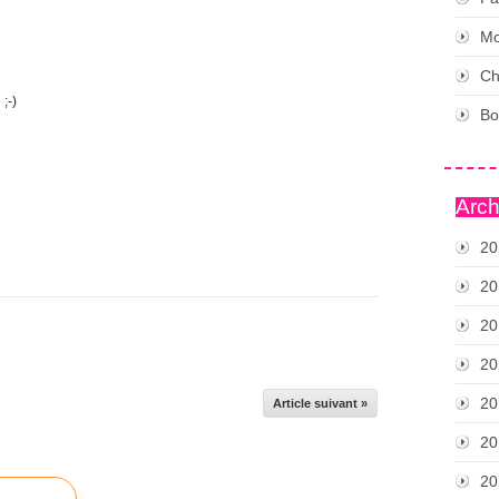
Mo
Ch
;-)
Bo
Arch
20
20
20
20
20
Article suivant »
20
20