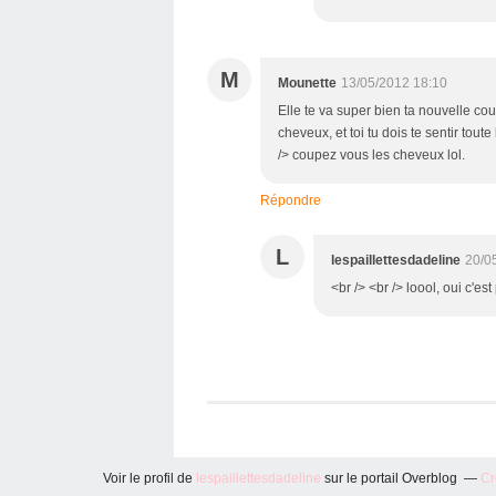
M
Mounette
13/05/2012 18:10
Elle te va super bien ta nouvelle cou
cheveux, et toi tu dois te sentir to
/> coupez vous les cheveux lol.
Répondre
L
lespaillettesdadeline
20/0
<br /> <br /> loool, oui c'est
Voir le profil de
lespaillettesdadeline
sur le portail Overblog
Cr