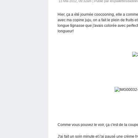
13 Mai 2012, 09:32am
|
Publié par lespaillettesdadeli
Hier, ça a été journée coocooning, elle a commen
avec ma copine juju, on a fait le plein de frui
longue tignasse que j'avais colorée avec perfec
longueur!
Comme vous pouvez le voir, ça c'est de la coup
J'ai fait un soin minute et j'ai pausé une crème h