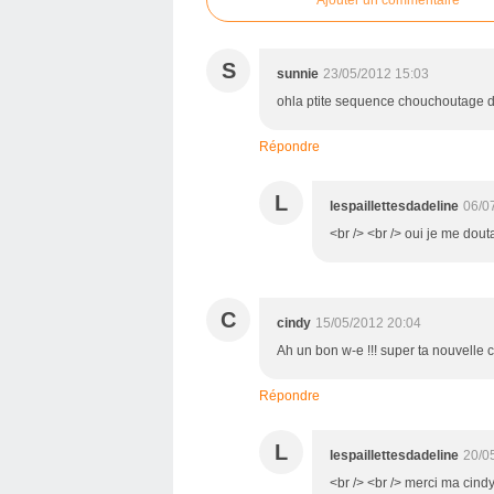
Ajouter un commentaire
S
sunnie
23/05/2012 15:03
ohla ptite sequence chouchoutage de
Répondre
L
lespaillettesdadeline
06/0
<br /> <br /> oui je me douta
C
cindy
15/05/2012 20:04
Ah un bon w-e !!! super ta nouvelle 
Répondre
L
lespaillettesdadeline
20/0
<br /> <br /> merci ma cindy