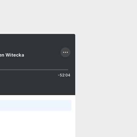
ien Witecka
-52:04