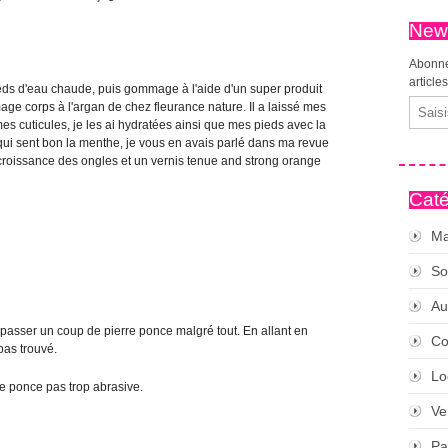
News
Abonne
article
pieds d'eau chaude, puis gommage à l'aide d'un super produit
Email
mage corps à l'argan de chez fleurance nature. Il a laissé mes
s cuticules, je les ai hydratées ainsi que mes pieds avec la
 qui sent bon la menthe, je vous en avais parlé dans ma revue
croissance des ongles et un vernis tenue and strong orange
Caté
Ma
So
Au
u passer un coup de pierre ponce malgré tout. En allant en
Co
pas trouvé.
Lo
re ponce pas trop abrasive.
Ve
Pa