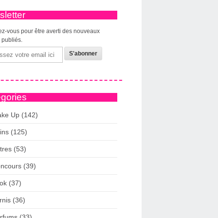
letter
z-vous pour être averti des nouveaux
s publiés.
gories
ke Up (142)
ins (125)
tres (53)
ncours (39)
ok (37)
rnis (36)
rfums (33)