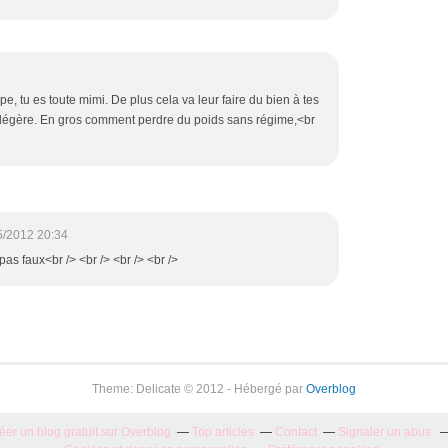
pe, tu es toute mimi. De plus cela va leur faire du bien à tes
ute légère. En gros comment perdre du poids sans régime,<br
5/2012 20:34
 pas faux<br /> <br /> <br /> <br />
Theme: Delicate © 2012 - Hébergé par
Overblog
éer un blog gratuit sur Overblog
Top articles
Contact
Signaler un abus