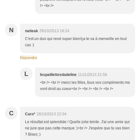
/> <br />
N
natieak
29/10/2013 18:24
C'est un duo qui rend super bien!ça te va à merveille en tout
cas :)
Répondre
L
lespaillettesdadeline
11/11/2013 21:56
<br /> <br /> merci les filles, tous vos compliments me
vont droit au coeur<br /> <br /> <br /> <br />
C
Caro*
28/10/2013 22:34
Le résultat est splendide ! Quelle jolie teinte. J'ai une amie qui
ne jure que pas cette marque :)<br /> J'espère que tu vas bien
? Bises :)