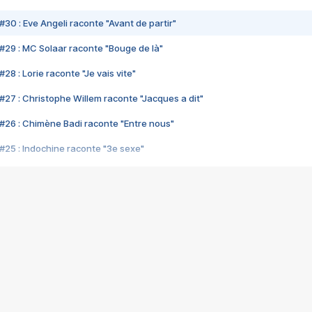
#30 : Eve Angeli raconte "Avant de partir"
#29 : MC Solaar raconte "Bouge de là"
28 : Lorie raconte "Je vais vite"
#27 : Christophe Willem raconte "Jacques a dit"
#26 : Chimène Badi raconte "Entre nous"
#25 : Indochine raconte "3e sexe"
#24 : Zaho raconte "C'est chelou"
#23 : Patrick Bruel raconte "Au café des délices"
#22 : Kyo raconte "Le chemin"
#21 : Nolwenn Leroy raconte "Cassé"
#20 : Patrick Hernandez raconte "Born to be alive"
#19 : Lorie raconte "Près de moi"