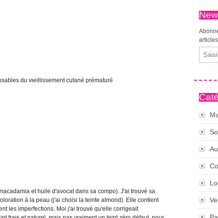
News
Abonne
article
Email
onsables du vieillissement cutané prématuré
Caté
Ma
So
Au
Co
Lo
de macadamia et huile d'avocat dans sa compo). J'ai trouvé sa
Ve
loration à la peau (j'ai choisi la teinte almond). Elle contient
t les imperfections. Moi j'ai trouvé qu'elle corrigeait
Pa
nt frais et naturel, mais pas vraiment un teint zéro défaut, pour