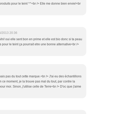
produits pour le teint ^^<br /> Elle me donne bien envie!<br
4/2013 20:36
l hihi! oui elle sent bon en prime et elle est bio donc si ta peau
 pour le teint ça pourrait etre une bonne alternative<br />
nais pas du tout cette marque.<br /> J'ai eu des échantillons
n ce moment, je la trouve pas mal du tout, par contre la
ur moi. Sinon, j'utilise celle de Terre<br /> D'oc que j'aime