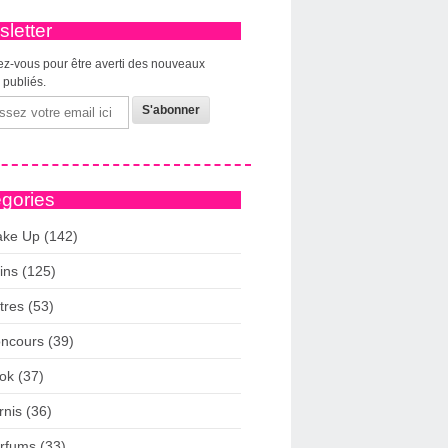
letter
z-vous pour être averti des nouveaux
s publiés.
gories
ke Up (142)
ins (125)
tres (53)
ncours (39)
ok (37)
rnis (36)
rfums (33)