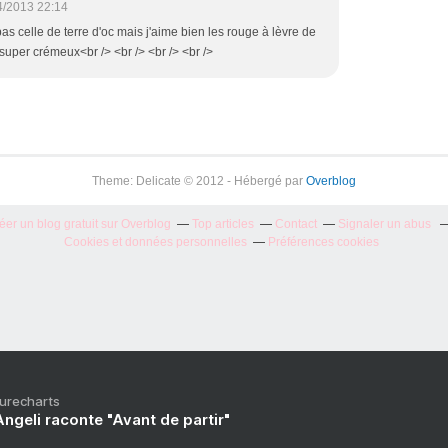
4/2013 22:14
pas celle de terre d'oc mais j'aime bien les rouge à lèvre de
super crémeux<br /> <br /> <br /> <br />
Theme: Delicate © 2012 - Hébergé par
Overblog
éer un blog gratuit sur Overblog
Top articles
Contact
Signaler un abus
Cookies et données personnelles
Préférences cookies
Purecharts
ngeli raconte "Avant de partir"