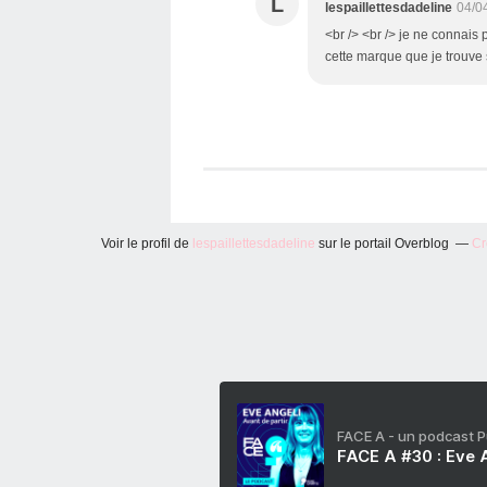
L
lespaillettesdadeline
04/0
<br /> <br /> je ne connais 
cette marque que je trouve 
Voir le profil de
lespaillettesdadeline
sur le portail Overblog
Cr
FACE A - un podcast 
FACE A #30 : Eve A