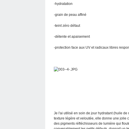
-hydratation
-grain de peau affiné
-teint zéro défaut
-détente et apaisement
-protection face aux UV et radicaux libres resp
Je l'ai utilisé en soin de jour hydratant (huile 
texture légère et veloutée, elle donne une jolie co
des pigments réfléchisseurs de lumière qui flouten
convenablement les petits défauts, donnait un tei