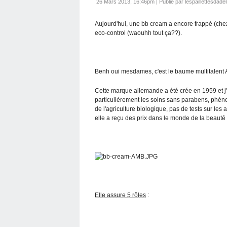
26 Mars 2013, 16:46pm
|
Publié par lespaillettesdadel
Aujourd'hui, une bb cream a encore frappé (chez m
eco-control (waouhh tout ça??).
Benh oui mesdames, c'est le baume multitalent 
Cette marque allemande a été crée en 1959 et j'
particulièrement les soins sans parabens, phénoxy
de l'agriculture biologique, pas de tests sur les 
elle a reçu des prix dans le monde de la beauté
Elle assure 5 rôles
: