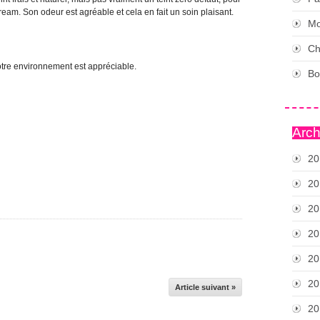
cream. Son odeur est agréable et cela en fait un soin plaisant.
Mo
Ch
notre environnement est appréciable.
Bo
Arch
20
20
20
20
20
20
Article suivant »
20