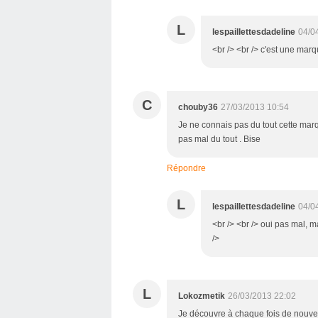
L
lespaillettesdadeline
04/0
<br /> <br /> c'est une marqu
C
chouby36
27/03/2013 10:54
Je ne connais pas du tout cette marque
pas mal du tout . Bise
Répondre
L
lespaillettesdadeline
04/0
<br /> <br /> oui pas mal, m
/>
L
Lokozmetik
26/03/2013 22:02
Je découvre à chaque fois de nouvea