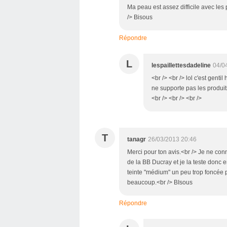
Ma peau est assez difficile avec les 
/> Bisous
Répondre
L
lespaillettesdadeline
04/0
<br /> <br /> lol c'est genti
ne supporte pas les produits
<br /> <br /> <br />
T
tanagr
26/03/2013 20:46
Merci pour ton avis.<br /> Je ne con
de la BB Ducray et je la teste donc e
teinte "médium" un peu trop foncée po
beaucoup.<br /> BIsous
Répondre