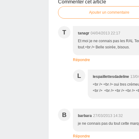
Commenter cet article
Ajouter un commentaire
T
tanagr
04/04/2013 22:17
Et moi je ne connais pas les RAL Terr
tout.<br /> Belle soirée, bisous.
Répondre
L
lespaillettesdadeline
13/0
<br /> <br /> oui tres crém
<br /> <br /> <br /> <br /> <
B
barbara
27/03/2013 14:32
je ne connais pas du tout cette marque
Répondre