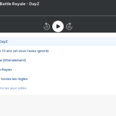
 Battle Royale - DayZ
 DayZ
 a 13 ans (et vous l'avez ignoré)
e (littéralement)
im Rayan
 toutes les règles
s les jeux vidéo
us choquant de Rockstar ? - Le scandale BULLY
e plus moche de Steam