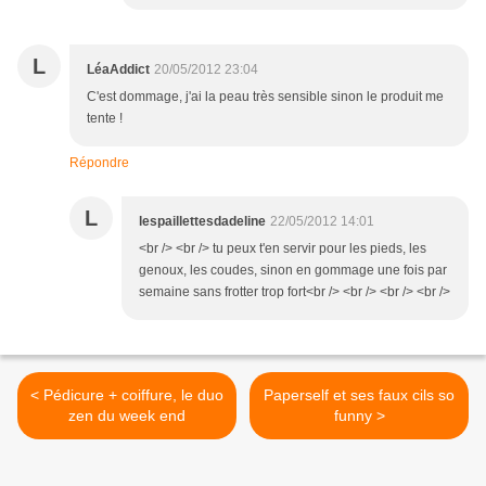
L
LéaAddict
20/05/2012 23:04
C'est dommage, j'ai la peau très sensible sinon le produit me
tente !
Répondre
L
lespaillettesdadeline
22/05/2012 14:01
<br /> <br /> tu peux t'en servir pour les pieds, les
genoux, les coudes, sinon en gommage une fois par
semaine sans frotter trop fort<br /> <br /> <br /> <br />
< Pédicure + coiffure, le duo
Paperself et ses faux cils so
zen du week end
funny >