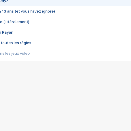
 DayZ
 a 13 ans (et vous l'avez ignoré)
e (littéralement)
im Rayan
 toutes les règles
s les jeux vidéo
us choquant de Rockstar ? - Le scandale BULLY
e plus moche de Steam
du RÊVE tourne au CAUCHEMAR
pendant 8 heures
it… à tort
umiliés par un jeu vidéo
ire - Final Fantasy 8