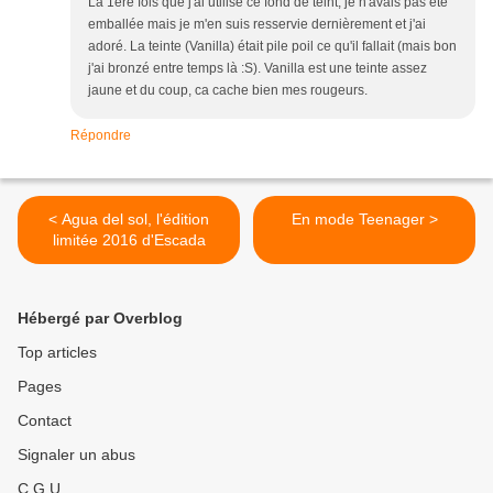
La 1ère fois que j'ai utilisé ce fond de teint, je n'avais pas été
emballée mais je m'en suis resservie dernièrement et j'ai
adoré. La teinte (Vanilla) était pile poil ce qu'il fallait (mais bon
j'ai bronzé entre temps là :S). Vanilla est une teinte assez
jaune et du coup, ca cache bien mes rougeurs.
Répondre
< Agua del sol, l'édition
En mode Teenager >
limitée 2016 d'Escada
Hébergé par Overblog
Top articles
Pages
Contact
Signaler un abus
C.G.U.