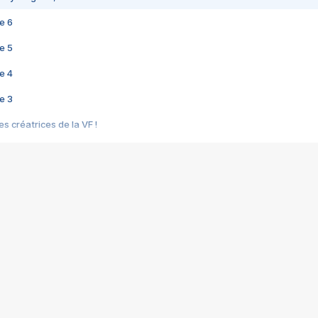
e 6
e 5
e 4
e 3
s créatrices de la VF !
e 2
e 1
e Mektoub My Love arrive enfin ! Rencontre avec Shaïn Boumedine et Sal
i : après Toni en famille
elle réalise le bouleversant Dites lui que je l'aime
ais ! Rencontre autour de Vie privée de Rebecca Zlotowski
 de Marguerite, Grave... Rencontre avec Ella Rumpf