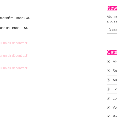
News
Abonne
t marinière : Babou 4€
article
Email
lon lin : Babou 15€
Caté
Ma
So
Au
Co
Lo
Ve
Pa