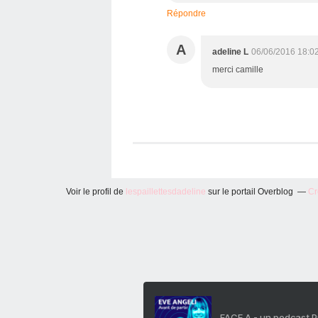
Répondre
A
adeline L
06/06/2016 18:0
merci camille
Voir le profil de
lespaillettesdadeline
sur le portail Overblog
Cr
FACE A - un podcast 