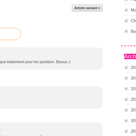
Article suivant »
Mo
Ch
Bo
Arch
que totalement pour ton pantalon. Bisous :)
20
20
20
20
20
20
3
20