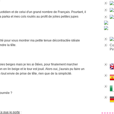
e
uotidien et de celui d'un grand nombre de Français. Pourtant, il
parka et mes cols roulés au profit de jolies petites jupes
illé pour vous montrer ma petite tenue décontractée idéale
Co
dre la tête.
Pi
erbies beiges mais je les ai ôtées, pour finalement marcher
n en lin beige et le tour est joué. Alors oui, j'aurais pu faire un
u tout envie de prise de tête, rien que de la simplicité.
journée ?
e que je porte
: