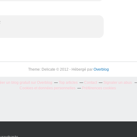
2
Theme: Delicate © 2012 - Hébergé par
Overblog
éer un blog gratuit sur Overblog
Top articles
Contact
Signaler un abus
Cookies et données personnelles
Préférences cookies
Purecharts