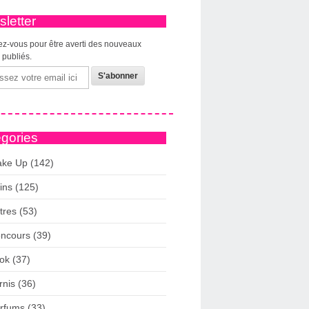
letter
z-vous pour être averti des nouveaux
s publiés.
gories
ke Up (142)
ins (125)
tres (53)
ncours (39)
ok (37)
rnis (36)
rfums (33)