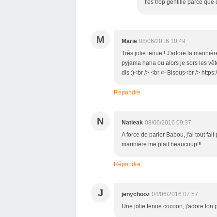
t'es trop gentille parce que 
M
Marie
08/06/2016 10:49
Très jolie tenue ! J'adore la mariniè
pyjama haha ou alors je sors les vêt
dis :)<br /> <br /> Bisous<br /> htt
Répondre
N
Natieak
08/06/2016 09:37
A force de parler Babou, j'ai tout fai
marinière me plait beaucoup!!!
Répondre
J
jenychooz
04/06/2016 07:57
Une jolie tenue cocoon, j'adore ton 