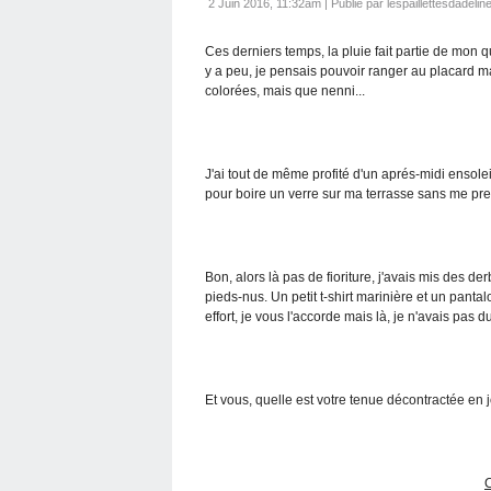
2 Juin 2016, 11:32am
|
Publié par lespaillettesdadelin
Ces derniers temps, la pluie fait partie de mon q
y a peu, je pensais pouvoir ranger au placard ma 
colorées, mais que nenni...
J'ai tout de même profité d'un aprés-midi ensole
pour boire un verre sur ma terrasse sans me pren
Bon, alors là pas de fioriture, j'avais mis des d
pieds-nus. Un petit t-shirt marinière et un pantalo
effort, je vous l'accorde mais là, je n'avais pas d
Et vous, quelle est votre tenue décontractée en 
C