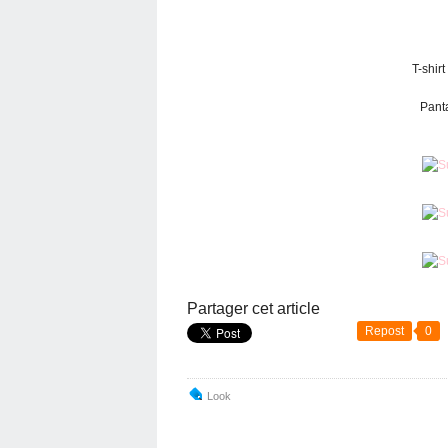
T-shir
Panta
Partager cet article
Repost
0
Look