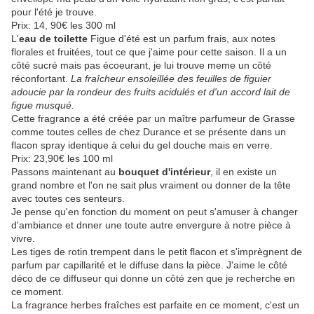
pour l'été je trouve.
Prix: 14, 90€ les 300 ml
L'
eau de toilette
Figue d'été est un parfum frais, aux notes
florales et fruitées, tout ce que j'aime pour cette saison. Il a un
côté sucré mais pas écoeurant, je lui trouve meme un côté
réconfortant.
La fraîcheur ensoleillée des feuilles de figuier
adoucie par la rondeur des fruits acidulés et d'un accord lait de
figue musqué.
Cette fragrance a été créée par un maître parfumeur de Grasse
comme toutes celles de chez Durance et se présente dans un
flacon spray identique à celui du gel douche mais en verre.
Prix: 23,90€ les 100 ml
Passons maintenant au
bouquet d'intérieur
, il en existe un
grand nombre et l'on ne sait plus vraiment ou donner de la tête
avec toutes ces senteurs.
Je pense qu'en fonction du moment on peut s'amuser à changer
d'ambiance et dnner une toute autre envergure à notre pièce à
vivre.
Les tiges de rotin trempent dans le petit flacon et s'imprègnent de
parfum par capillarité et le diffuse dans la pièce. J'aime le côté
déco de ce diffuseur qui donne un côté zen que je recherche en
ce moment.
La fragrance herbes fraîches est parfaite en ce moment, c'est un