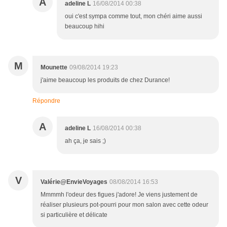
A
adeline L
16/08/2014 00:38
oui c'est sympa comme tout, mon chéri aime aussi
beaucoup hihi
M
Mounette
09/08/2014 19:23
j'aime beaucoup les produits de chez Durance!
Répondre
A
adeline L
16/08/2014 00:38
ah ça, je sais ;)
V
Valérie@EnvieVoyages
08/08/2014 16:53
Mmmmh l'odeur des figues j'adore! Je viens justement de
réaliser plusieurs pot-pourri pour mon salon avec cette odeur
si particulière et délicate