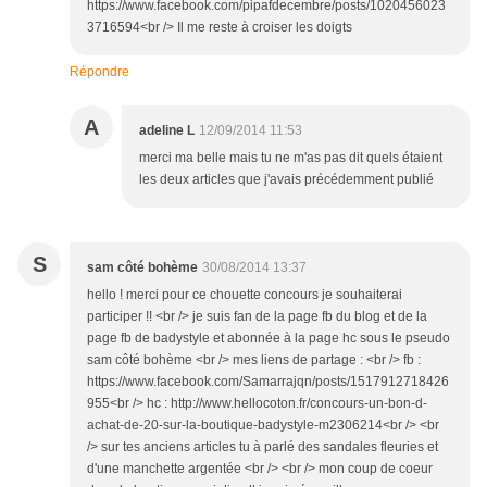
https://www.facebook.com/pipafdecembre/posts/1020456023
3716594<br /> Il me reste à croiser les doigts
Répondre
A
adeline L
12/09/2014 11:53
merci ma belle mais tu ne m'as pas dit quels étaient
les deux articles que j'avais précédemment publié
S
sam côté bohème
30/08/2014 13:37
hello ! merci pour ce chouette concours je souhaiterai
participer !! <br /> je suis fan de la page fb du blog et de la
page fb de badystyle et abonnée à la page hc sous le pseudo
sam côté bohème <br /> mes liens de partage : <br /> fb :
https://www.facebook.com/Samarrajqn/posts/1517912718426
955<br /> hc : http://www.hellocoton.fr/concours-un-bon-d-
achat-de-20-sur-la-boutique-badystyle-m2306214<br /> <br
/> sur tes anciens articles tu à parlé des sandales fleuries et
d'une manchette argentée <br /> <br /> mon coup de coeur