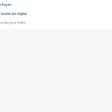
im Rayan
 toutes les règles
s les jeux vidéo
us choquant de Rockstar ? - Le scandale BULLY
e plus moche de Steam
du RÊVE tourne au CAUCHEMAR
pendant 8 heures
it… à tort
umiliés par un jeu vidéo
ire - Final Fantasy 8
ti un empire - Age of Empires
story DOFUS