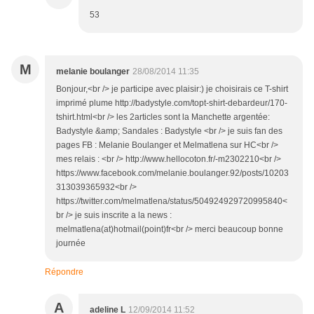
53
M
melanie boulanger
28/08/2014 11:35
Bonjour,<br /> je participe avec plaisir:) je choisirais ce T-shirt
imprimé plume http://badystyle.com/topt-shirt-debardeur/170-
tshirt.html<br /> les 2articles sont la Manchette argentée:
Badystyle &amp; Sandales : Badystyle <br /> je suis fan des
pages FB : Melanie Boulanger et Melmatlena sur HC<br />
mes relais : <br /> http://www.hellocoton.fr/-m2302210<br />
https://www.facebook.com/melanie.boulanger.92/posts/10203
313039365932<br />
https://twitter.com/melmatlena/status/504924929720995840<
br /> je suis inscrite a la news :
melmatlena(at)hotmail(point)fr<br /> merci beaucoup bonne
journée
Répondre
A
adeline L
12/09/2014 11:52