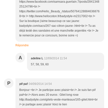
https://www.facebook.com/samsara.guerlain.7/posts/2841348
25124796<br />
https://twitter.com/Hello_Beauty_/status/50764128884636876
8<br /> http://www.hellocoton.fr/badystyle-m2317002<br />
Sur la boutique j'aime beaucoup ce sac jaune:
badystyle.com/sacs/267-sac-citron-jaune-.html<br /> Tu as
déjà testé des sandales et une manchette argentée.<br /> Je
te remercie pour ce concours, bonne soire =)
Répondre
A
adeline L
12/09/2014 11:54
57, 58, 59, 60
P
pif paf
04/09/2014 14:54
Bonjour <br /> Je participe avec plaisir<br /> Je suis fan pif
paf<br /> Alors avec 20 euros : Gilet long rose
http://badystyle.com/gilets-veste-manteaux/165-gilet.html<br
/> je partage avec plaisir Voici le lien