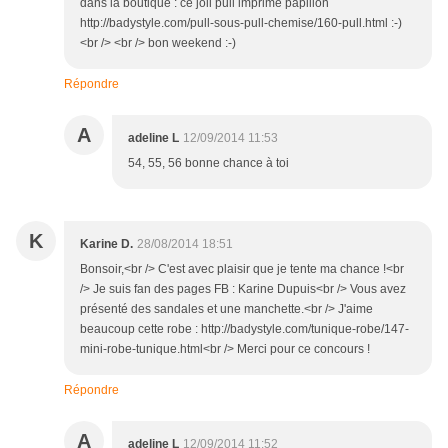
dans la boutique : ce joli pull imprimé papillon
http://badystyle.com/pull-sous-pull-chemise/160-pull.html :-)
<br /> <br /> bon weekend :-)
Répondre
A
adeline L
12/09/2014 11:53
54, 55, 56 bonne chance à toi
K
Karine D.
28/08/2014 18:51
Bonsoir,<br /> C'est avec plaisir que je tente ma chance !<br
/> Je suis fan des pages FB : Karine Dupuis<br /> Vous avez
présenté des sandales et une manchette.<br /> J'aime
beaucoup cette robe : http://badystyle.com/tunique-robe/147-
mini-robe-tunique.html<br /> Merci pour ce concours !
Répondre
A
adeline L
12/09/2014 11:52