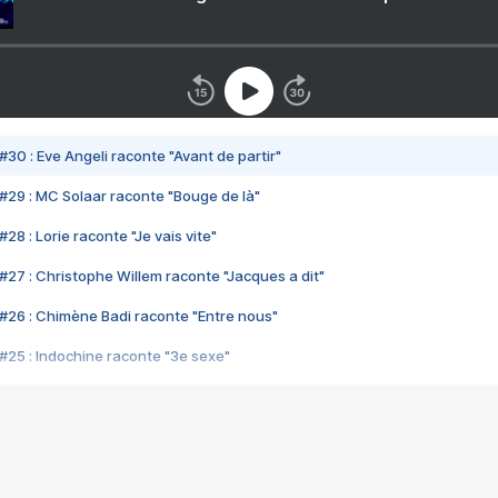
#30 : Eve Angeli raconte "Avant de partir"
#29 : MC Solaar raconte "Bouge de là"
28 : Lorie raconte "Je vais vite"
#27 : Christophe Willem raconte "Jacques a dit"
#26 : Chimène Badi raconte "Entre nous"
#25 : Indochine raconte "3e sexe"
#24 : Zaho raconte "C'est chelou"
#23 : Patrick Bruel raconte "Au café des délices"
#22 : Kyo raconte "Le chemin"