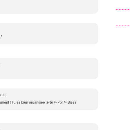
;3
3
1:13
ement ! Tu es bien organisée :)<br /> <br /> Bises