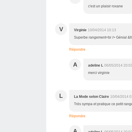
c'est un plaisir roxane
V
Virginie
10/04/2014 10:13
Superbe rangement<br /> Génial &lt
Répondre
A
adeline L
06/05/2014 20:0
merci virginie
L
La Mode selon Claire
10/04/2014 0
Très sympa et pratique ce petit rang
Répondre
A