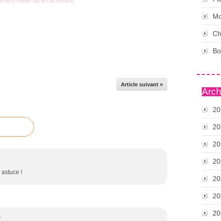
Mo
Ch
Bo
Article suivant »
Arch
20
20
20
20
 astuce !
20
20
20
7