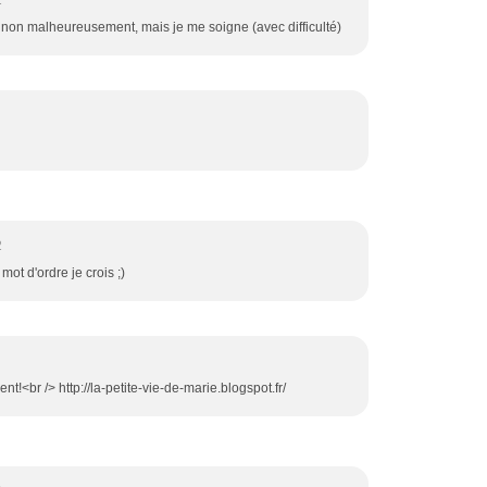
2
on malheureusement, mais je me soigne (avec difficulté)
2
mot d'ordre je crois ;)
t!<br /> http://la-petite-vie-de-marie.blogspot.fr/