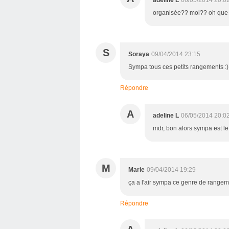
adeline L
06/05/2014 20:0
organisée?? moi?? oh que n
S
Soraya
09/04/2014 23:15
Sympa tous ces petits rangements :)
Répondre
A
adeline L
06/05/2014 20:0
mdr, bon alors sympa est le 
M
Marie
09/04/2014 19:29
ça a l'air sympa ce genre de rangemen
Répondre