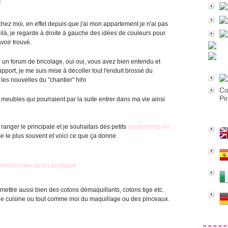
e
hez moi, en effet depuis que j'ai mon appartement je n'ai pas
ilà, je regarde à droite à gauche des idées de couleurs pour
avoir trouvé.
r un forum de bricolage, oui oui, vous avez bien entendu et
pport, je me suis mise à décoller tout l'enduit brossé du
es nouvelles du "chantier" hihi
Co
Pi
eubles qui pourraient par la suite entrer dans ma vie ainsi
ranger le principale et je souhaitais des petits
rangements en
ise le plus souvent et voici ce que ça donne.
mettre aussi bien des cotons démaquillants, cotons tige etc.
ne cuisine ou tout comme moi du maquillage ou des pinceaux.