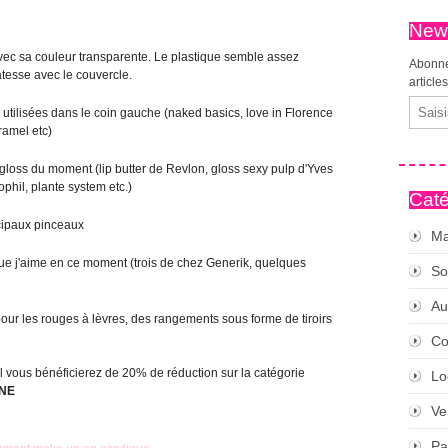
News
o avec sa couleur transparente. Le plastique semble assez
Abonne
atesse avec le couvercle.
article
Email
us utilisées dans le coin gauche (naked basics, love in Florence
ramel etc)
et gloss du moment (lip butter de Revlon, gloss sexy pulp d'Yves
hil, plante system etc.)
Caté
ncipaux pinceaux
Ma
que j'aime en ce moment (trois de chez Generik, quelques
So
Au
 pour les rouges à lèvres, des rangements sous forme de tiroirs
Co
el vous bénéficierez de 20% de réduction sur la catégorie
Lo
NE
Ve
Pa