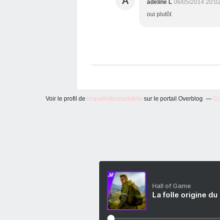
A
adeline L
06/05/2014 20:0
oui plutôt
Voir le profil de
lespaillettesdadeline
sur le portail Overblog
Cr
Hall of Game
La folle origine du