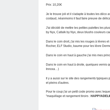
Prix: 10,20€
Je le trouve joli et il s'adapte à toutes les déc
costaud, néanmoins il faut faire preuve de délic
J'ai décidé de mettre les petites palettes les pl
by Nyx, Catlalk by Nyx, deux blushs couleurs ca
Dans le coin droit, j'ai mis les rouges à lèvres 
Rocher, ELF Studio, baume pour les lèvre Dermop
Dans le coin en haut à gauche j'ai mis mes pri
Dans le coin en haut à droite, quelques vernis 
Innoxa…)
Il y a aussi sur le site des rangements typiques
et pleins d'autres.
Pour le coup j'ai un petit code promo avec lequ
"maquillage et rangement tiroirs :
HAPPYADELI