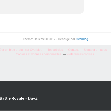
2
Theme: Delicate © 2012 - Hébergé par
Overblog
éer un blog gratuit sur Overblog
Top articles
Contact
Signaler un abus
Cookies et données personnelles
Préférences cookies
 Battle Royale - DayZ