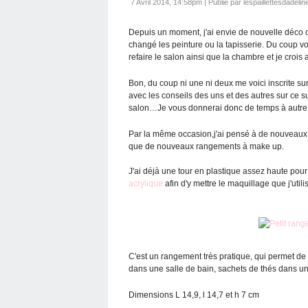
7 Avril 2014, 14:58pm
|
Publié par lespaillettesdadelin
Depuis un moment, j'ai envie de nouvelle déco c
changé les peinture ou la tapisserie. Du coup vo
refaire le salon ainsi que la chambre et je crois 
Bon, du coup ni une ni deux me voici inscrite su
avec les conseils des uns et des autres sur ce su
salon…Je vous donnerai donc de temps à autre l
Par la même occasion,j'ai pensé à de nouveaux m
que de nouveaux rangements à make up.
J'ai déjà une tour en plastique assez haute pour 
acrylique
afin d'y mettre le maquillage que j'util
C'est un rangement très pratique, qui permet de 
dans une salle de bain, sachets de thés dans u
Dimensions L 14,9, l 14,7 et h 7 cm