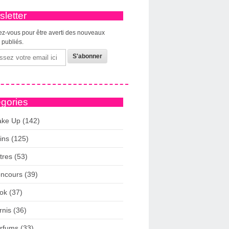
letter
z-vous pour être averti des nouveaux
s publiés.
gories
ke Up (142)
ins (125)
tres (53)
ncours (39)
ok (37)
rnis (36)
rfums (33)