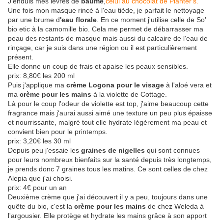
J'enduis mes lèvres de
baume
,
celui au chocolat de Planter's.
Une fois mon masque rincé à l'eau tiède, je parfait le nettoyage
par une brume d
'eau florale
. En ce moment j'utilise celle de So'
bio etic à la camomille bio. Cela me permet de débarrasser ma
peau des restants de masque mais aussi du calcaire de l'eau de
rinçage, car je suis dans une région ou il est particulièrement
présent.
Elle donne un coup de frais et apaise les peaux sensibles.
prix: 8,80€ les 200 ml
Puis j'applique ma
crème Logona pour le visage
à l'aloé vera et
ma
crème pour les mains
à la violette de Cottage.
Là pour le coup l'odeur de violette est top, j'aime beaucoup cette
fragrance mais j'aurai aussi aimé une texture un peu plus épaisse
et nourrissante, malgré tout elle hydrate légèrement ma peau et
convient bien pour le printemps.
prix: 3,20€ les 30 ml
Depuis peu j'essaie les
graines de nigelles
qui sont connues
pour leurs nombreux bienfaits sur la santé depuis très longtemps,
je prends donc 7 graines tous les matins. Ce sont celles de chez
Alepia que j'ai choisi.
prix: 4€ pour un an
Deuxième crème que j'ai découvert il y a peu, toujours dans une
quête du bio, c'est la
crème pour les mains
de chez Weleda à
l'argousier. Elle protège et hydrate les mains grâce à son apport