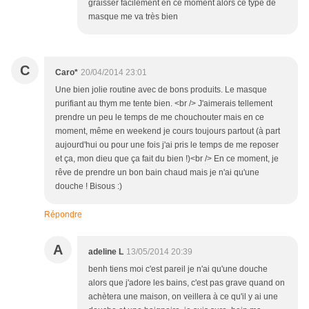
graisser facilement en ce moment alors ce type de
masque me va très bien
C
Caro*
20/04/2014 23:01
Une bien jolie routine avec de bons produits. Le masque
purifiant au thym me tente bien. <br /> J'aimerais tellement
prendre un peu le temps de me chouchouter mais en ce
moment, même en weekend je cours toujours partout (à part
aujourd'hui ou pour une fois j'ai pris le temps de me reposer
et ça, mon dieu que ça fait du bien !)<br /> En ce moment, je
rêve de prendre un bon bain chaud mais je n'ai qu'une
douche ! Bisous :)
Répondre
A
adeline L
13/05/2014 20:39
benh tiens moi c'est pareil je n'ai qu'une douche
alors que j'adore les bains, c'est pas grave quand on
achètera une maison, on veillera à ce qu'il y ai une