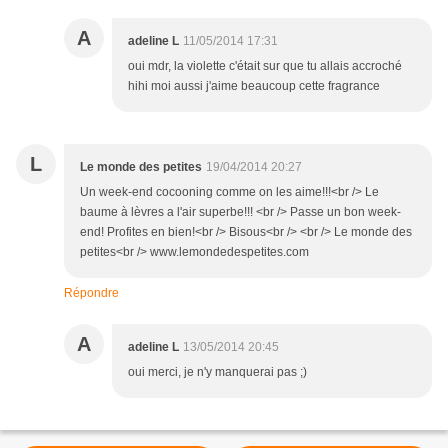
A
adeline L
11/05/2014 17:31
oui mdr, la violette c'était sur que tu allais accroché
hihi moi aussi j'aime beaucoup cette fragrance
L
Le monde des petites
19/04/2014 20:27
Un week-end cocooning comme on les aime!!!<br /> Le
baume à lèvres a l'air superbe!!! <br /> Passe un bon week-
end! Profites en bien!<br /> Bisous<br /> <br /> Le monde des
petites<br /> www.lemondedespetites.com
Répondre
A
adeline L
13/05/2014 20:45
oui merci, je n'y manquerai pas ;)