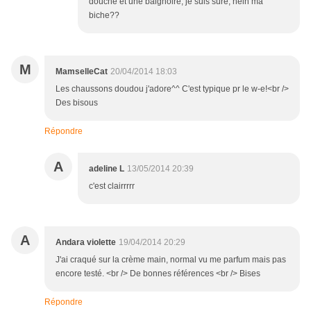
douche et une baignoire, je suis sure, hein ma
biche??
M
MamselleCat
20/04/2014 18:03
Les chaussons doudou j'adore^^ C'est typique pr le w-e!<br />
Des bisous
Répondre
A
adeline L
13/05/2014 20:39
c'est clairrrrr
A
Andara violette
19/04/2014 20:29
J'ai craqué sur la crème main, normal vu me parfum mais pas
encore testé. <br /> De bonnes références <br /> Bises
Répondre