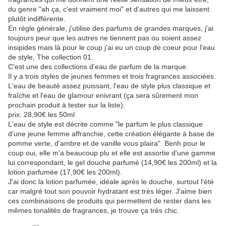
du genre "ah ça, c'est vraiment moi" et d'autres qui me laissent
plutôt indifférente.
En règle générale, j'utilise des parfums de grandes marques, j'ai
toujours peur que les autres ne tiennent pas ou soient assez
insipides mais là pour le coup j'ai eu un coup de coeur pour l'eau
de style, The collection 01.
C'est une des collections d'eau de parfum de la marque.
Il y a trois styles de jeunes femmes et trois fragrances associées.
L'eau de beauté assez puissant, l'eau de style plus classique et
fraîche et l'eau de glamour enivrant (ça sera sûrement mon
prochain produit à tester sur la liste).
prix: 28,90€ les 50ml
L'eau de style est décrite comme "le parfum le plus classique
d'une jeune femme affranchie, cette création élégante à base de
pomme verte, d'ambre et de vanille vous plaira". Benh pour le
coup oui, elle m'a beaucoup plu et elle est assortie d'une gamme
lui correspondant, le gel douche parfumé (14,90€ les 200ml) et la
lotion parfumée (17,90€ les 200ml).
J'ai donc la lotion parfumée, idéale après le douche, surtout l'été
car malgré tout son pouvoir hydratant est très léger. J'aime bien
ces combinaisons de produits qui permettent de rester dans les
mêmes tonalités de fragrances, je trouve ça très chic.