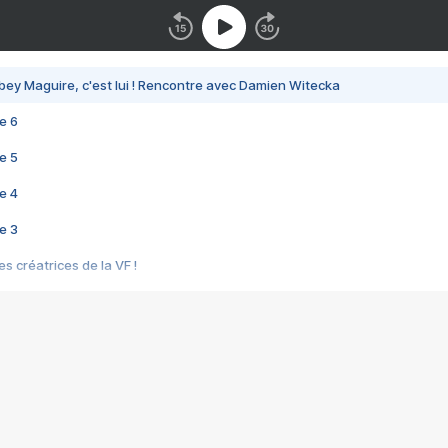
bey Maguire, c'est lui ! Rencontre avec Damien Witecka
e 6
e 5
e 4
e 3
s créatrices de la VF !
e 2
e 1
e Mektoub My Love arrive enfin ! Rencontre avec Shaïn Boumedine et Sal
i : après Toni en famille
elle réalise le bouleversant Dites lui que je l'aime