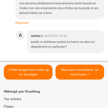
suis devenue distributrice!! www.aloevera-sante-beaute.eu
Visitez mon site et demandez plus d'infos sur la plante et ses
dérivés!! Belle vie à tous!
Répondre
A
adeline L
06/05/2014 20:36
parfait, tu distribues partout en france ou dans un
département en particulier?
< Petit rangement make up
Mes eaux micellaires: un
en acrylique
must have >
Hébergé par Overblog
Top articles
Pages